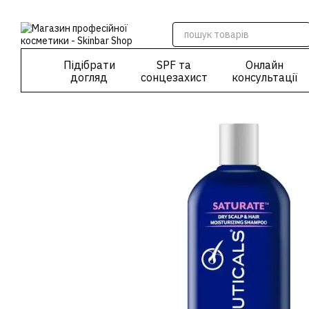
Перейти до основного контенту
Підібрати
SPF та
Онлайн
догляд
сонцезахист
консультації