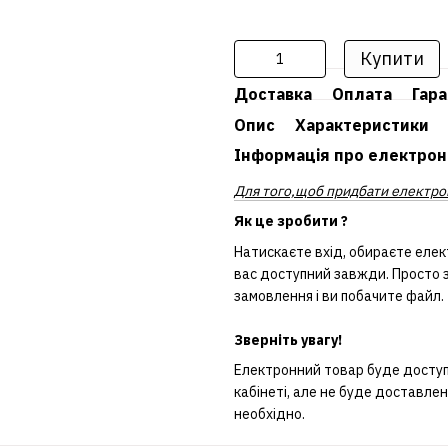
Купити
Доставка
Оплата
Гара
Опис
Характеристики
Інформація про електрон
Для того,щоб придбати електрон
Як це зробити ?
Натискаєте вхід, обираєте елек
вас доступний завжди. Просто з
замовлення і ви побачите файл.
Зверніть увагу!
Електронний товар буде доступн
кабінеті, але не буде доставле
необхідно.