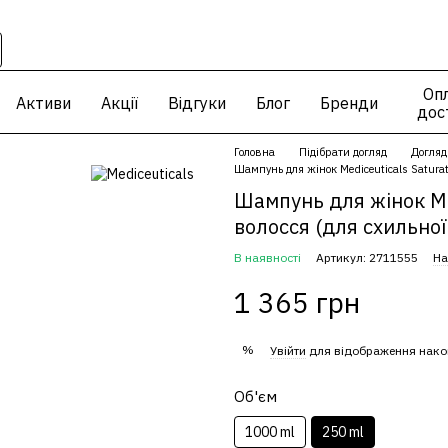
Опл
Активи
Акції
Відгуки
Блог
Бренди
дос
Головна
Підібрати догляд
Догляд
Шампунь для жінок Mediceuticals Saturat
Шампунь для жінок Me
волосся (для схильної
В наявності
Артикул: 2711555
На
1 365 грн
%
Увійти
для відображення нако
Об'єм
1000 ml
250 ml