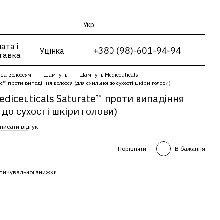
Укр
ата і
+380 (98)-601-94-94
Уцінка
тавка
 за волоссям
Шампунь
Шампунь Mediceuticals
e™ проти випадіння волосся (для схильної до сухості шкіри голови)
diceuticals Saturate™ проти випадіння
 до сухості шкіри голови)
писати відгук
Порівняти
В бажання
пичувальної знижки