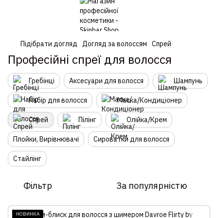
Підібрати догляд
Догляд за волоссям
Спрей
Професійні спреї для волосся
Гребінці
Аксесуари для волосся
Шампунь
Набір для волосся
Маска/Кондиціонер
Спрей
Пілінг
Олійка/Крем
Плойки, Вирівнювачі
Сироватки для волосся
Стайлінг
Фільтр
За популярністю
НОВИНКА