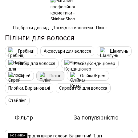
Підібрати догляд
Догляд за волоссям
Пілінг
Пілінги для волосся
Гребінці
Аксесуари для волосся
Шампунь
Набір для волосся
Маска/Кондиціонер
Спрей
Пілінг
Олійка/Крем
Плойки, Вирівнювачі
Сироватки для волосся
Стайлінг
Фільтр
За популярністю
НОВИНКА