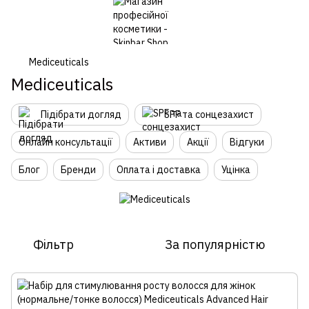
Mediceuticals
Mediceuticals
Підібрати догляд
SPF та сонцезахист
Онлайн консультації
Активи
Акції
Відгуки
Блог
Бренди
Оплата і доставка
Уцінка
Фільтр
За популярністю