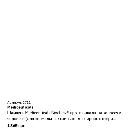
Артикул: 2711
Mediceuticals
Шампунь Mediceuticals Bioclenz™ проти випадіння волосся у
чоловіків (для нормальної / схильної до жирності шкіри
голови)
1 365 грн