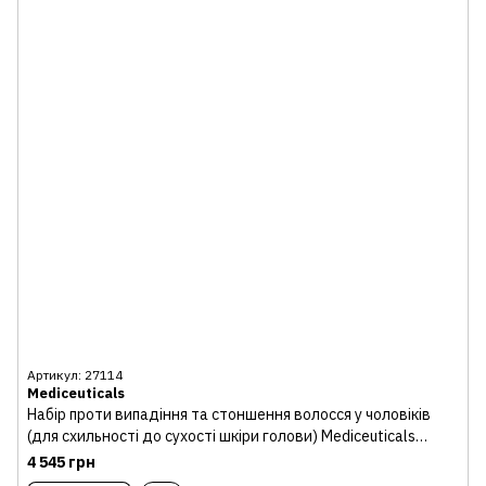
Артикул: 27114
Mediceuticals
Набір проти випадіння та стоншення волосся у чоловіків
(для схильності до сухості шкіри голови) Mediceuticals
Advanced Hair Restoration Kit
4 545 грн