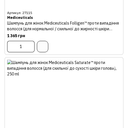
Артикул: 27115
Mediceuticals
Шампунь для жінок Mediceuticals Folligen™ проти випадіння
волосся (для нормальної / схильної до жирності шкіри
голови)
1 365 грн