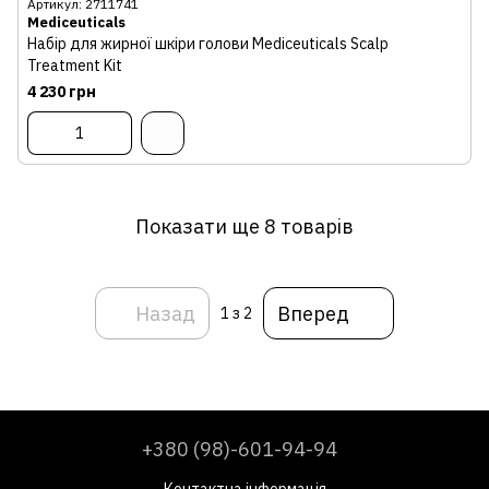
Артикул: 2711741
Mediceuticals
Набір для жирної шкіри голови Mediceuticals Scalp
Treatment Kit
4 230 грн
Показати ще 8 товарів
Назад
Вперед
1
з 2
+380 (98)-601-94-94
Контактна інформація