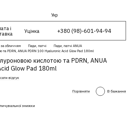
Укр
ата і
+380 (98)-601-94-94
Уцінка
тавка
 за обличчям
Пади, патчі
Пади, патчі ANUA
ою та PDRN, ANUA PDRN 100 Hyaluronic Acid Glow Pad 180ml
іалуроновою кислотою та PDRN, ANUA
Acid Glow Pad 180ml
сати відгук
Порівняти
В бажання
пичувальної знижки