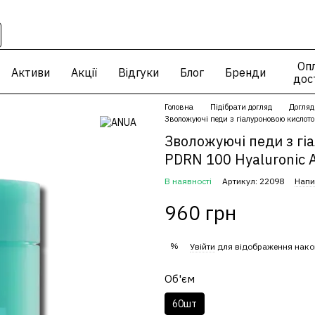
Опл
Активи
Акції
Відгуки
Блог
Бренди
дос
Головна
Підібрати догляд
Догляд
Зволожуючі педи з гіалуроновою кислот
Зволожуючі педи з г
PDRN 100 Hyaluronic 
В наявності
Артикул: 22098
Напи
960 грн
%
Увійти
для відображення нако
Об'єм
60шт