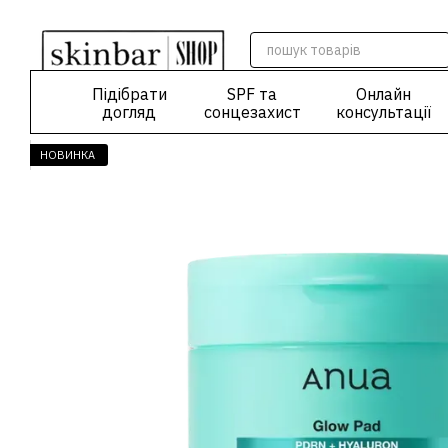
Перейти до основного контенту
Підібрати
SPF та
Онлайн
догляд
сонцезахист
консультації
НОВИНКА