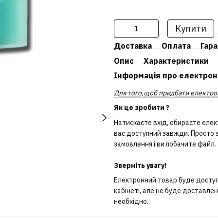
Купити
Доставка
Оплата
Гара
Опис
Характеристики
Інформація про електрон
Для того,щоб придбати електрон
Як це зробити ?
Натискаєте вхід, обираєте елек
вас доступний завжди. Просто з
замовлення і ви побачите файл.
Зверніть увагу!
Електронний товар буде доступн
кабінеті, але не буде доставле
необхідно.