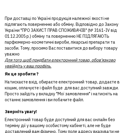
При доставці по Україні продукція належної якості не
підлягають поверненню або обміну. Відповідно до Закону
України "ПРО ЗАХИСТ ПРАВ СПОЖИВАЧІВ" (№ 3161-IV від
01.12.2005 р.) обміну та поверненню НЕ ПІДЛЯГАЮТЬ
парфюмерно-косметичні вироби, лікарські препарати та
засоби. Тому, просимо Вас поставитися до вибору товару
уважно
Для того,щоб придбати електронний товар, обов'язково
уввійдіть у ваш профіль.
Як це зробити ?
Натискаєте вхід, обираєте електронний товар, додаєте в
кошик, оплачуєте і файл буде для вас доступний завжди.
Просто зайдіть у вкладку "Мої замовлення" і натисніть на
останнє замовлення і ви побачите файл.
Зверніть увагу!
Електронний товар буде доступний для вас онлайн без
терміну дії у вашому особистому кабінеті, але не буде
доставлений вам фізично. Тому поле адресу вказувати не