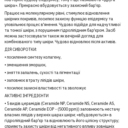
шкіра». Прекрасно вбудовується у захисний бар'єр.
Працює на молекулярному рівні, стимулює відновлення
шкірних покривів, посилює захисну функцію епідермісу та
уповільнює процес в'янення. Чудово підійде для надчутливої ​​
та тонкої шкіри, з порушеним гідроліпідним бар'єром. Засіб
можна застосовувати також як вечірній догляд для
комбінованого типу шкіри. Чудово відновлює після активів.
ДІЯ СИВОРОТКИ:
• посилення синтезу колагену,
• зменшення зморшок,
• зняття запалень, сухості та пігментації
• заповнює втрату ліпідів шкіри,
• посилює захисні властивості та зволожує
АКТИВНІ ІНГРЕДІЄНТИ
• 5 видів церамідів (Ceramide NP, Ceramide NS, Ceramide AS,
Ceramide AP, Ceramide EOP - (5000 ppm)) заповнюють нестачу
власних ліпідів у верхніх шарах шкіри; «вбудовуються» в
гідроліпідний бар'єр та відновлюють його цілісну структуру;
сприяють захисту шкіри від негативного впливу зовнішніх