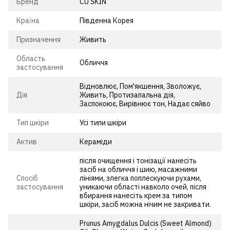
Бренд
CU SKIN
Країна
Південна Корея
Призначення
Живить
Область
Обличчя
застосування
Відновлює, Пом'якшення, Зволожує,
Дія
Живить, Протизапальна дія,
Заспокоює, Вирівнює тон, Надає сяйво
Тип шкіри
Усі типи шкіри
Актив
Кераміди
після очищення і тонізації нанесіть
засіб на обличчя і шию, масажними
Спосіб
лініями, злегка поплескуючи рухами,
застосування
уникаючи області навколо очей, після
вбирання нанесіть крем за типом
шкіри, засіб можна нічим не закривати.
Prunus Amygdalus Dulcis (Sweet Almond)