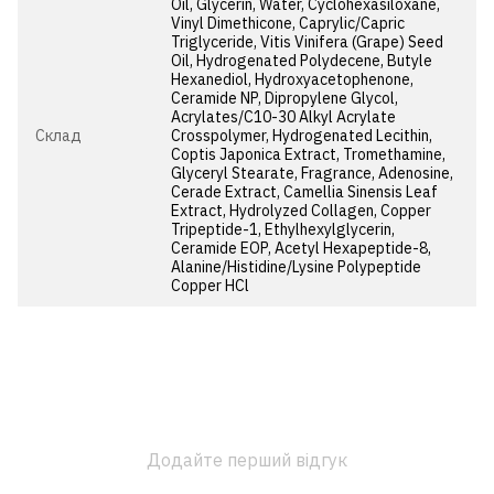
Oil, Glycerin, Water, Cyclohexasiloxane,
Vinyl Dimethicone, Caprylic/Capric
Triglyceride, Vitis Vinifera (Grape) Seed
Oil, Hydrogenated Polydecene, Butyle
Hexanediol, Hydroxyacetophenone,
Ceramide NP, Dipropylene Glycol,
Acrylates/C10-30 Alkyl Acrylate
Cклад
Crosspolymer, Hydrogenated Lecithin,
Coptis Japonica Extract, Tromethamine,
Glyceryl Stearate, Fragrance, Adenosine,
Cerade Extract, Camellia Sinensis Leaf
Extract, Hydrolyzed Collagen, Copper
Tripeptide-1, Ethylhexylglycerin,
Ceramide EOP, Acetyl Hexapeptide-8,
Alanine/Histidine/Lysine Polypeptide
Copper HCl
Додайте перший відгук