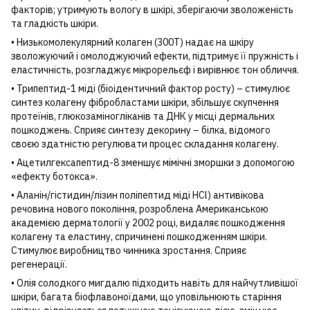
факторів; утримують вологу в шкірі, зберігаючи зволоженість
та гладкість шкіри.
• Низькомолекулярний колаген (300Т) надає на шкіру
зволожуючий і омолоджуючий ефекти, підтримує її пружність і
еластичність, розгладжує мікрорельєф і вирівнює тон обличчя.
• Трипептид-1 міді (біоідентичний фактор росту) – стимулює
синтез колагену фібробластами шкіри, збільшує скупчення
протеїнів, глюкозаміногліканів та ДНК у місці дермальних
пошкоджень. Сприяє синтезу декорину – білка, відомого
своєю здатністю регулювати процес складання колагену.
• Ацетилгексапептид-8 зменшує мімічні зморшки з допомогою
«ефекту ботокса».
• Аланін/гістидин/лізин поліпептид міді HCl) антивікова
речовина нового покоління, розроблена Американською
академією дерматології у 2002 році, видаляє пошкодження
колагену та еластину, спричинені пошкодженням шкіри.
Стимулює виробництво чинника зростання. Сприяє
регенерації.
• Олія солодкого мигдалю підходить навіть для найчутливішої
шкіри, багата біофлавоноїдами, що уповільнюють старіння