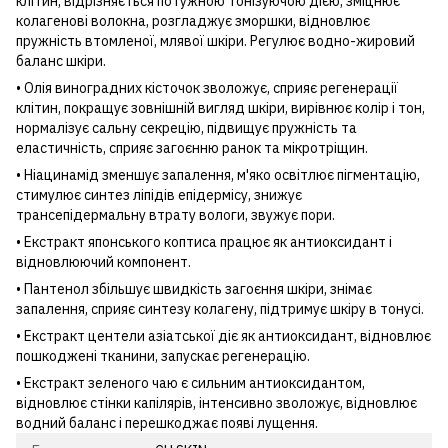
клітин, відрізняється потужною тонізуючою дією, зміцнює
колагенові волокна, розгладжує зморшки, відновлює
пружність втомленої, млявої шкіри. Регулює водно-жировий
баланс шкіри.
• Олія виноградних кісточок зволожує, сприяє регенерації
клітин, покращує зовнішній вигляд шкіри, вирівнює колір і тон,
нормалізує сальну секрецію, підвищує пружність та
еластичність, сприяє загоєнню ранок та мікротріщин.
• Ніацинамід зменшує запалення, м'яко освітлює пігментацію,
стимулює синтез ліпідів епідермісу, знижує
трансепідермальну втрату вологи, звужує пори.
• Екстракт японського коптиса працює як антиоксидант і
відновлюючий компонент.
• Пантенол збільшує швидкість загоєння шкіри, знімає
запалення, сприяє синтезу колагену, підтримує шкіру в тонусі.
• Екстракт центели азіатської діє як антиоксидант, відновлює
пошкоджені тканини, запускає регенерацію.
• Екстракт зеленого чаю є сильним антиоксидантом,
відновлює стінки капілярів, інтенсивно зволожує, відновлює
водний баланс і перешкоджає появі лущення.