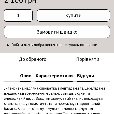
2 100 грн
Купити
Замовити швидко
Увійти
для відображення накопичувальної знижки
%
До обраного
Порівняти
Опис
Характеристики
Відгуки
Інтенсивна масляна сироватка з пептидами та церамідами
працює над збереженням балансу ліпідів у сухій та
зневодненій шкірі. Завдяки цьому, засіб значно покращує її
стан, підвищує еластичність та нормалізує гідроліпідний
баланс. В основі складу – мультиламелярна емульсія –
повторює будову епідермісу, тому її ще називають «друга