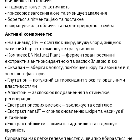
▪️ вирівнює тон обличчя
▪️ підвищує тонус і еластичність
▪️ прискорює загоєння акне та зменшує запалення
▪️ бореться з пігментацією та постакне
▪️ покращує колір обличчя та надає природного сяйва
Активні компоненти:
▪️ Ніацинамід 5% — освітлює шкіру, звужує пори, зміцнює
захисний бар’єр та зменшує втрату вологи
▪️ Комплекс EN Natural Plant — ферментовані рослинні
екстракти з антиоксидантною та заспокійливою дією
▪️ Сквалан — зберігає вологу, пом’якшує шкіру та захищає від
зовнішніх факторів
▪️ Глутатіон — потужний антиоксидант з освітлювальними
властивостями
▪️ Алантоїн — заспокоює подразнення та стимулює
регенерацію
▪️ Екстракт рисових висівок — зволожує та освітлює
▪️ Екстракт папайї — сприяє оновленню шкіри та насичує її
вітамінами
▪️ Екстракт обліпихи — живить, відновлює та підвищує
пружність
Сироватка має легку гелеву текстуру, швидко вбирається, не