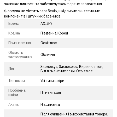
залишає липкості та забезпечує комфортне зволоження.
Формула не містить парабенів, шкідливих синтетичних
компонентів і штучних барвників.
Бренд
AXIS-Y
Країна
Південна Корея
Призначення
Освітлює
Область
Обличчя
застосування
Зволожує, Заспокоює, Вирівнює тон,
Дія
Від пігментних плям, Освітлює
Тип шкіри
Усі типи шкіри
Проблема
Пігментація
шкіри
Актив
Ніацинамід
Після очищення і використання тонера,