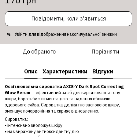
170 грн
Повідомити, коли з'явиться
Увійти
для відображення накопичувальної знижки
%
До обраного
Порівняти
Опис
Характеристики
Відгуки
Освітлювальна сироватка AXIS-Y Dark Spot Correcting
Glow Serum
— ефективний засіб для вирівнювання тону
шкіри, боротьби з пігментацією та надання обличчю
здорового сяйва. Сироватка делікатно заспокоює шкіру,
зменшує почервоніння та сприяє відновленню.
Сироватка:
▪️ інтенсивно зволожує шкіру
▪️ має виражену антиоксидантну дію