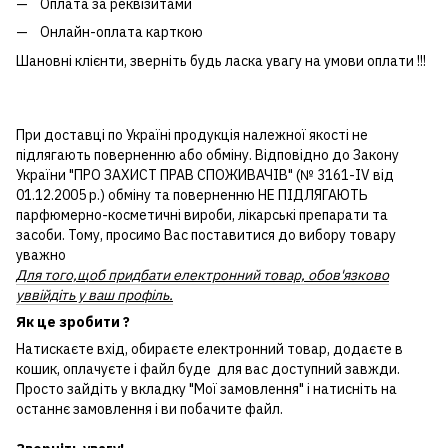
Оплата за реквізитами
Онлайн-оплата карткою
Шановні клієнти, зверніть будь ласка увагу на умови оплати !!!
При доставці по Україні продукція належної якості не
підлягають поверненню або обміну. Відповідно до Закону
України "ПРО ЗАХИСТ ПРАВ СПОЖИВАЧІВ" (№ 3161-IV від
01.12.2005 р.) обміну та поверненню НЕ ПІДЛЯГАЮТЬ
парфюмерно-косметичні вироби, лікарські препарати та
засоби. Тому, просимо Вас поставитися до вибору товару
уважно
Для того,щоб придбати електронний товар, обов'язково
уввійдіть у ваш профіль.
Як це зробити ?
Натискаєте вхід, обираєте електронний товар, додаєте в
кошик, оплачуєте і файл буде для вас доступний завжди.
Просто зайдіть у вкладку "Мої замовлення" і натисніть на
останнє замовлення і ви побачите файл.