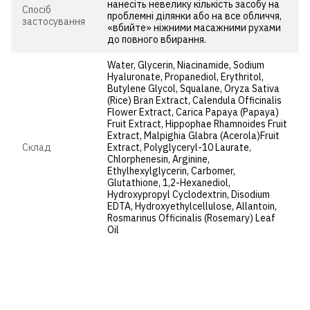
нанесіть невелику кількість засобу на
Спосіб
проблемні ділянки або на все обличчя,
застосування
«вбийте» ніжними масажними рухами
до повного вбирання.
Water, Glycerin, Niacinamide, Sodium
Hyaluronate, Propanediol, Erythritol,
Butylene Glycol, Squalane, Oryza Sativa
(Rice) Bran Extract, Calendula Officinalis
Flower Extract, Carica Papaya (Papaya)
Fruit Extract, Hippophae Rhamnoides Fruit
Extract, Malpighia Glabra (Acerola)Fruit
Cклад
Extract, Polyglyceryl-10 Laurate,
Chlorphenesin, Arginine,
Ethylhexylglycerin, Carbomer,
Glutathione, 1,2-Hexanediol,
Hydroxypropyl Cyclodextrin, Disodium
EDTA, Hydroxyethylcellulose, Allantoin,
Rosmarinus Officinalis (Rosemary) Leaf
Oil