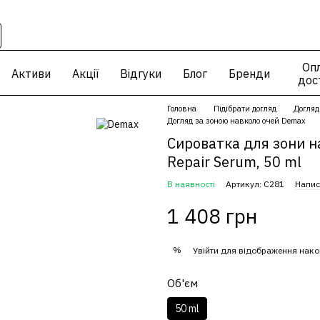
Опл
Активи
Акції
Відгуки
Блог
Бренди
дос
Головна
Підібрати догляд
Догляд
Догляд за зоною навколо очей Demax
Сироватка для зони н
Repair Serum, 50 ml
В наявності
Артикул: С281
Напис
1 408 грн
%
Увійти
для відображення нако
Об'єм
50 ml