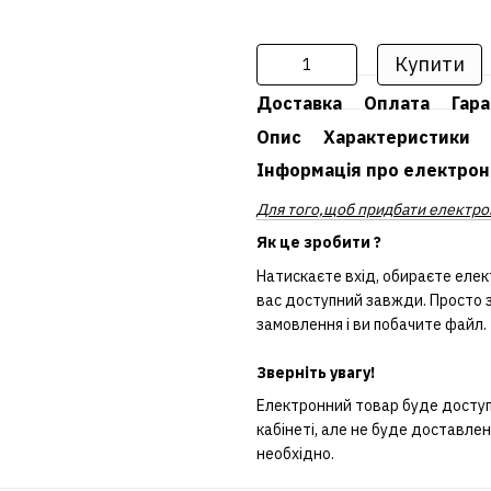
Купити
Доставка
Оплата
Гара
Опис
Характеристики
Інформація про електрон
Для того,щоб придбати електрон
Як це зробити ?
Натискаєте вхід, обираєте елек
вас доступний завжди. Просто з
замовлення і ви побачите файл.
Зверніть увагу!
Електронний товар буде доступн
кабінеті, але не буде доставле
необхідно.