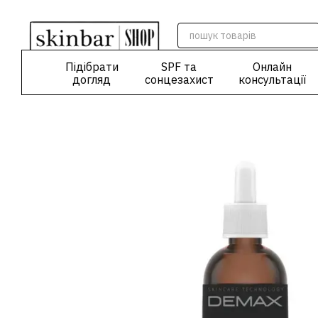
Перейти до основного контенту
Підібрати
SPF та
Онлайн
догляд
сонцезахист
консультації