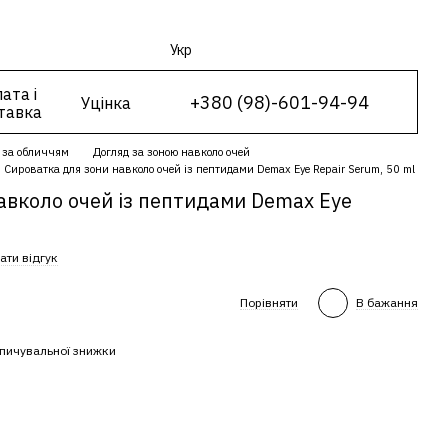
Укр
ата і
+380 (98)-601-94-94
Уцінка
тавка
 за обличчям
Догляд за зоною навколо очей
Сироватка для зони навколо очей із пептидами Demax Eye Repair Serum, 50 ml
авколо очей із пептидами Demax Eye
ати відгук
Порівняти
В бажання
пичувальної знижки