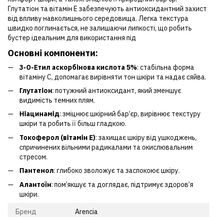
Глутатіон та вітамін E забезпечують антиоксидантний захист
від впливу навколишнього середовища. Легка текстура
швидко поглинається, не залишаючи липкості, що робить
бустер ідеальним для використання під
Основні компоненти:
3-O-Етил аскорбінова кислота 5%
: стабільна форма
вітаміну C, допомагає вирівняти тон шкіри та надає сяйва.
Глутатіон
: потужний антиоксидант, який зменшує
видимість темних плям.
Ніацинамід
: зміцнює шкірний бар’єр, вирівнює текстуру
шкіри та робить її більш гладкою.
Токоферол (вітамін E)
: захищає шкіру від ушкоджень,
спричинених вільними радикалами та окислювальним
стресом.
Пантенол
: глибоко зволожує та заспокоює шкіру.
Алантоїн
: пом’якшує та доглядає, підтримує здоров’я
шкіри.
Бренд
Arencia