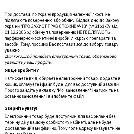
При доставці по Україні продукція належної якості не
підлягають поверненню або обміну. Відповідно до Закону
України "ПРО ЗАХИСТ ПРАВ СПОЖИВАЧІВ" (№ 3161-IV від
01.12.2005 р.) обміну та поверненню НЕ ПІДЛЯГАЮТЬ
парфюмерно-косметичні вироби, лікарські препарати та
засоби. Тому, просимо Вас поставитися до вибору товару
уважно
Для того,щоб придбати електронний товар, обов'язково
уввійдіть у ваш профіль.
Як це зробити ?
Натискаєте вхід, обираєте електронний товар, додаєте в
кошик, оплачуєте і файл буде для вас доступний завжди.
Просто зайдіть у вкладку "Мої замовлення" і натисніть на
останнє замовлення і ви побачите файл.
Зверніть увагу!
Електронний товар буде доступний для вас онлайн без
терміну дії у вашому особистому кабінеті, але не буде
доставлений вам фізично. Тому поле адресу вказувати не