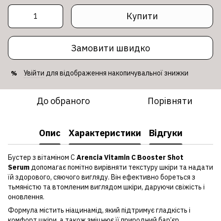
Купити
Замовити швидко
Увійти
для відображення накопичувальної знижки
%
До обраного
Порівняти
Опис
Характеристики
Відгуки
Бустер з вітаміном C
Arencia Vitamin C Booster Shot
Serum
допомагає помітно вирівняти текстуру шкіри та надати
їй здорового, сяючого вигляду. Він ефективно бореться з
тьмяністю та втомленим виглядом шкіри, даруючи свіжість і
оновлення.
Формула містить ніацинамід, який підтримує гладкість і
комфорт шкіри, а також зміцнює її природний бар’єр.