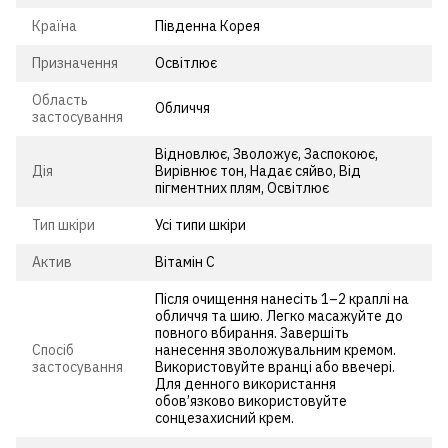
Країна
Південна Корея
Призначення
Освітлює
Область
Обличчя
застосування
Відновлює, Зволожує, Заспокоює,
Дія
Вирівнює тон, Надає сяйво, Від
пігментних плям, Освітлює
Тип шкіри
Усі типи шкіри
Актив
Вітамін С
Після очищення нанесіть 1–2 краплі на
обличчя та шию. Легко масажуйте до
повного вбирання. Завершіть
Спосіб
нанесення зволожувальним кремом.
застосування
Використовуйте вранці або ввечері.
Для денного використання
обов’язково використовуйте
сонцезахисний крем.