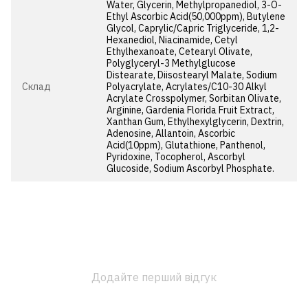
Water, Glycerin, Methylpropanediol, 3-O-
Ethyl Ascorbic Acid(50,000ppm), Butylene
Glycol, Caprylic/Capric Triglyceride, 1,2-
Hexanediol, Niacinamide, Cetyl
Ethylhexanoate, Cetearyl Olivate,
Polyglyceryl-3 Methylglucose
Distearate, Diisostearyl Malate, Sodium
Cклад
Polyacrylate, Acrylates/C10-30 Alkyl
Acrylate Crosspolymer, Sorbitan Olivate,
Arginine, Gardenia Florida Fruit Extract,
Xanthan Gum, Ethylhexylglycerin, Dextrin,
Adenosine, Allantoin, Ascorbic
Acid(10ppm), Glutathione, Panthenol,
Pyridoxine, Tocopherol, Ascorbyl
Glucoside, Sodium Ascorbyl Phosphate.
Додайте перший відгук