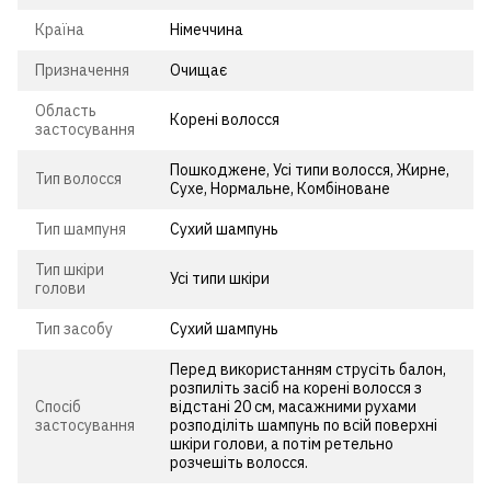
Країна
Німеччина
Призначення
Очищає
Область
Корені волосся
застосування
Пошкоджене, Усі типи волосся, Жирне,
Тип волосся
Сухе, Нормальне, Комбіноване
Тип шампуня
Сухий шампунь
Тип шкіри
Усі типи шкіри
голови
Тип засобу
Сухий шампунь
Перед використанням струсіть балон,
розпиліть засіб на корені волосся з
Спосіб
відстані 20 см, масажними рухами
застосування
розподіліть шампунь по всій поверхні
шкіри голови, а потім ретельно
розчешіть волосся.