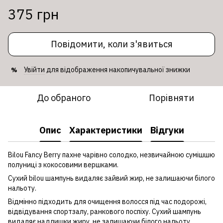
375 грн
Повідомити, коли з'явиться
Увійти
для відображення накопичувальної знижки
%
До обраного
Порівняти
Опис
Характеристики
Відгуки
Bilou Fancy Berry пахне чарівно солодко, незвичайною сумішшю
полуниці з кокосовими вершками.
Сухий bilou шампунь видаляє зайвий жир, не залишаючи білого
нальоту.
Відмінно підходить для очищення волосся під час подорожі,
відвідування спортзалу, ранкового поспіху. Сухий шампунь
видаляє надлишки жиру, не залишаючи білого нальоту,