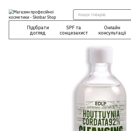
Перейти до основного контенту
Підібрати
SPF та
Онлайн
догляд
сонцезахист
консультації