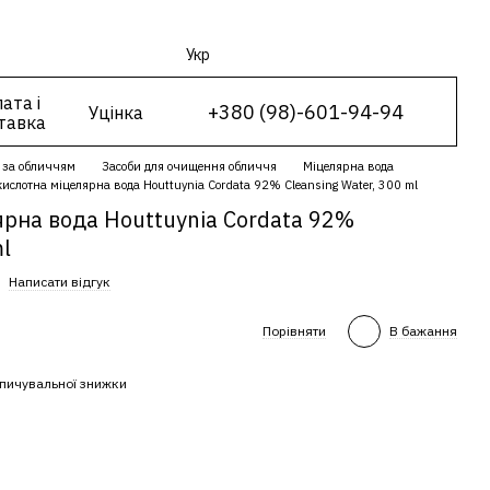
Укр
ата і
+380 (98)-601-94-94
Уцінка
тавка
 за обличчям
Засоби для очищення обличчя
Міцелярна вода
ислотна міцелярна вода Houttuynia Cordata 92% Cleansing Water, 300 ml
рна вода Houttuynia Cordata 92%
ml
Написати відгук
Порівняти
В бажання
пичувальної знижки