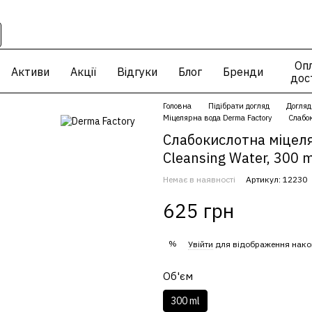
Опл
Активи
Акції
Відгуки
Блог
Бренди
дос
Головна
Підібрати догляд
Догляд
Міцелярна вода Derma Factory
Слабок
Слабокислотна міцеля
Cleansing Water, 300 
Немає в наявності
Артикул: 12230
625 грн
%
Увійти
для відображення нако
Об'єм
300 ml