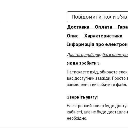
Повідомити, коли з'яв
Доставка
Оплата
Гара
Опис
Характеристики
Інформація про електрон
Для того,щоб придбати електрон
Як це зробити ?
Натискаєте вхід, обираєте елек
вас доступний завжди. Просто з
замовлення і ви побачите файл.
Зверніть увагу!
Електронний товар буде доступн
кабінеті, але не буде доставле
необхідно.