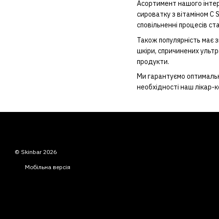
Асортимент нашого інтер
сироватку з вітаміном C 
сповільненні процесів ста
Також популярність має з
шкіри, спричинених ультр
продукти.
Ми гарантуємо оптимальні
необхідності наш лікар-
© Skinbar 2026
Мобільна версія