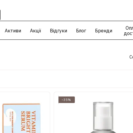
Опл
Активи
Акції
Відгуки
Блог
Бренди
дос
С
−35%