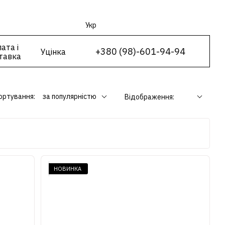
Укр
ата і
+380 (98)-601-94-94
Уцінка
тавка
ортування:
за популярністю
Відображення:
НОВИНКА