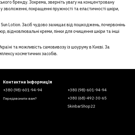
ького бренду. Зокрема, зверніть увагу на концентровану
 у зволоженні, покращенні пружності та еластичності шкіри,
 Sun Lotion. Засіб чудово захищає від пошкоджень, почервонінь
р, відновлювальні креми, пінки для очищення шкіри та інші
раїні та можливість самовивозу із шоуруму в Києві. За
мплексу косметичних засобів.
Контактна інформація
+380 (98)-601-94-94
+380 (98)-601-94-94
+380 (68)-492-30-65
Передзвонити вам?
SkinbarShop22