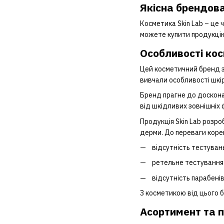
Якісна брендова
Косметика Skin Lab – це 
можете купити продукцію
Особливості кос
Цей косметичний бренд з
вивчали особливості шкір
Бренд прагне до доскона
від шкідливих зовнішніх 
Продукція Skin Lab розро
дерми. До переваги коре
відсутність тестуван
ретельне тестування
відсутність парабенів
З косметикою від цього 
Асортимент та 