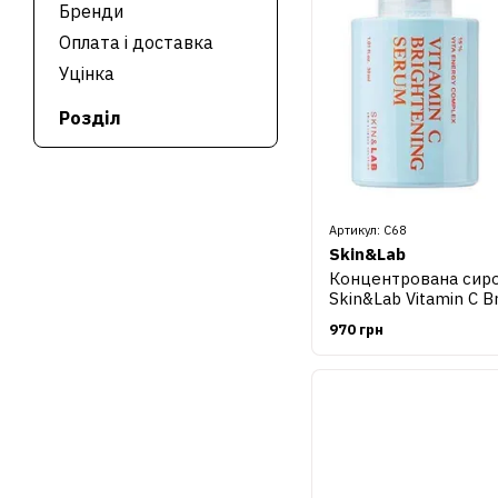
Бренди
Оплата і доставка
Уцінка
Розділ
Артикул: С68
Skin&Lab
Концентрована сиров
Skin&Lab Vitamin C B
ml
970 грн