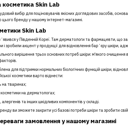
 косметика Skin Lab
чудовий вибір для поціновувачів якісних доглядових засобів, основ
 цього бренду у нашому інтернет-магазині.
метики Skin Lab
ʼявився у Південній Кореї. Там дерматологи та фармацевти, що з
и і зробили акцент у продукції для відновлення барʼєру шкіри, ад
льного вирішення трьох основних потреб шкіри: м'якого очищення 
факторів.
блена для підтримки нормальних біологічних функцій шкіри, відновл
йської косметики варто віднести:
ь на тваринах;
 косметики на дерматологах;
, алергенів та інших шкідливих компонентів у складі.
бренду ви зможете закрити усі базові потреби шкіри та зробити с
переваги замовлення у нашому магазині