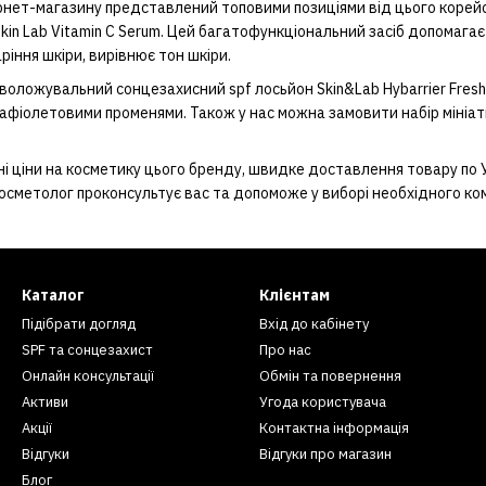
нет-магазину представлений топовими позиціями від цього корейс
Skin Lab Vitamin C Serum. Цей багатофункціональний засіб допомагає
ріння шкіри, вирівнює тон шкіри.
воложувальний сонцезахисний spf лосьйон Skin&Lab Hybarrier Fresh
афіолетовими променями. Також у нас можна замовити набір мініатю
 ціни на косметику цього бренду, швидке доставлення товару по Ук
косметолог проконсультує вас та допоможе у виборі необхідного ко
Каталог
Клієнтам
Підібрати догляд
Вхід до кабінету
SPF та сонцезахист
Про нас
Онлайн консультації
Обмін та повернення
Активи
Угода користувача
Акції
Контактна інформація
Відгуки
Відгуки про магазин
Блог