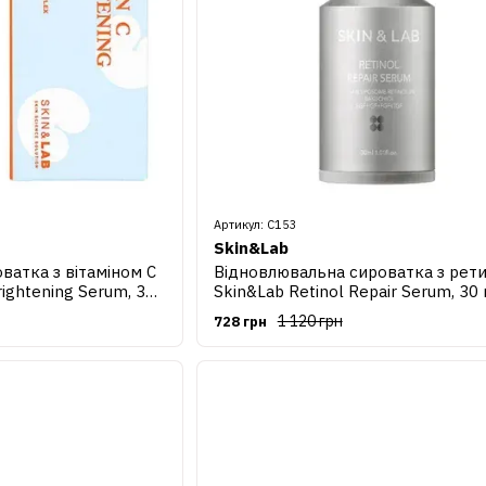
Артикул: C153
Skin&Lab
атка з вітаміном C
Відновлювальна сироватка з рет
rightening Serum, 30
Skin&Lab Retinol Repair Serum, 30
1 120 грн
728 грн