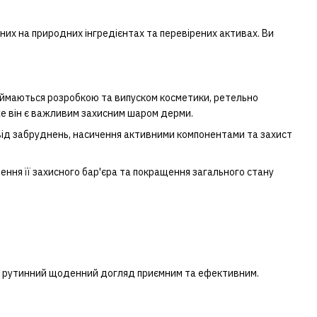
аних на природних інгредієнтах та перевірених активах. Ви
аймаються розробкою та випуском косметики, ретельно
же він є важливим захисним шаром дерми.
від забруднень, насичення активними компонентами та захист
ення її захисного бар'єра та покращення загального стану
вій рутинний щоденний догляд приємним та ефективним.