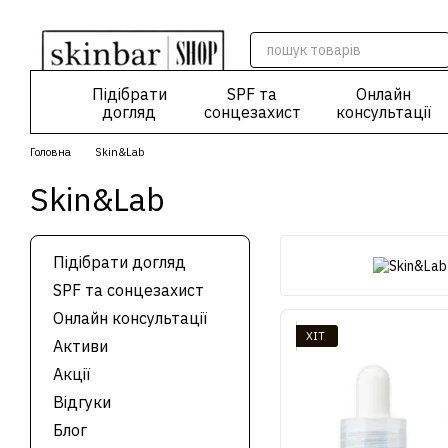
Перейти до основного контенту
Підібрати
SPF та
Онлайн
догляд
сонцезахист
консультації
Головна
Skin&Lab
Skin&Lab
Підібрати догляд
SPF та сонцезахист
Онлайн консультації
ХІТ
Активи
Акції
Відгуки
Блог