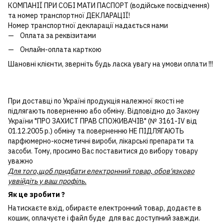
КОМПАНІЇ ПРИ СОБІ МАТИ ПАСПОРТ (водійське посвідчення)
та номер транспортної ДЕКЛАРАЦІЇ!
Номер транспортної декларації надається нами
Оплата за реквізитами
Онлайн-оплата карткою
Шановні клієнти, зверніть будь ласка увагу на умови оплати !!!
При доставці по Україні продукція належної якості не
підлягають поверненню або обміну. Відповідно до Закону
України "ПРО ЗАХИСТ ПРАВ СПОЖИВАЧІВ" (№ 3161-IV від
01.12.2005 р.) обміну та поверненню НЕ ПІДЛЯГАЮТЬ
парфюмерно-косметичні вироби, лікарські препарати та
засоби. Тому, просимо Вас поставитися до вибору товару
уважно
Для того,щоб придбати електронний товар, обов'язково
уввійдіть у ваш профіль.
Як це зробити ?
Натискаєте вхід, обираєте електронний товар, додаєте в
кошик, оплачуєте і файл буде для вас доступний завжди.