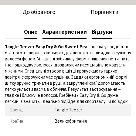
До обраного
Порівняти
Опис
Характеристики
Відгуки
Tangle Teezer Easy Dry & Go Sweet Pea
– щітка у поєднанні
м’ятного та чорного кольорів для легкого та швидкого сушіння
волосся феном. Унікальні зубчики у формі пляшечок не тягнуть
і не пошкоджує волосся, дозволяючи пасмам вільно ковзати
між ними. Спеціальні отвори в щітці пропускають гаряче
повітря, скорочуючи час сушіння. Завдяки ергономічній формі
щітку зручно тримати в руці, а закруглені краї допомагають
легко укласти пасма в обличчя. Результат застосування –
гладке і блискуче волосся. Гребінець Easy Dry & Go дуже
легкий, а значить, ідеально підійде для спортзалу чи поїздок!
Бренд
Tangle Teezer
Країна
Великобританія