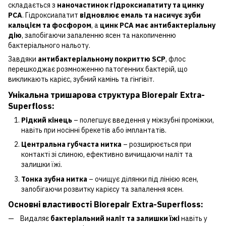
складається з
наночастинок гідроксиапатиту та цинку
PCA
. Гідроксиапатит
відновлює емаль та насичує зуби
кальцієм та фосфором
, а
цинк PCA має антибактеріальну
дію
, запобігаючи запаленню ясен та накопиченню
бактеріального нальоту.
Завдяки
антибактеріальному покриттю SCP
, флос
перешкоджає розмноженню патогенних бактерій, що
викликають карієс, зубний камінь та гінгівіт.
Унікальна тришарова структура Biorepair Extra-
Superfloss:
Рідкий кінець
– полегшує введення у міжзубні проміжки,
навіть при носінні брекетів або імплантатів.
Центральна губчаста нитка
– розширюється при
контакті зі слиною, ефективно вичищаючи наліт та
залишки їжі.
Тонка зубна нитка
– очищує ділянки під лінією ясен,
запобігаючи розвитку карієсу та запалення ясен.
Основні властивості Biorepair Extra-Superfloss:
Видаляє
бактеріальний наліт та залишки їжі
навіть у