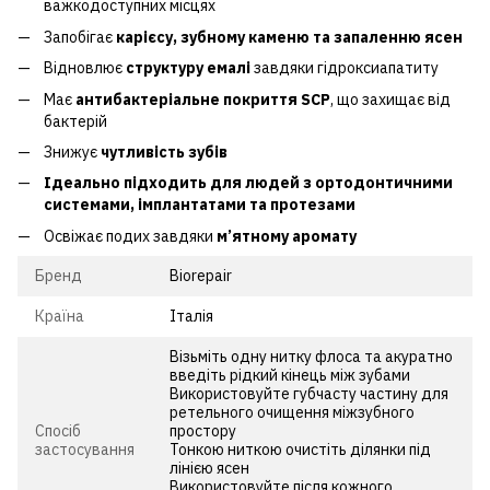
важкодоступних місцях
Запобігає
карієсу, зубному каменю та запаленню ясен
Відновлює
структуру емалі
завдяки гідроксиапатиту
Має
антибактеріальне покриття SCP
, що захищає від
бактерій
Знижує
чутливість зубів
Ідеально підходить для людей з ортодонтичними
системами, імплантатами та протезами
Освіжає подих завдяки
м’ятному аромату
Бренд
Biorepair
Країна
Італія
Візьміть одну нитку флоса та акуратно
введіть рідкий кінець між зубами
Використовуйте губчасту частину для
ретельного очищення міжзубного
Спосіб
простору
застосування
Тонкою ниткою очистіть ділянки під
лінією ясен
Використовуйте після кожного