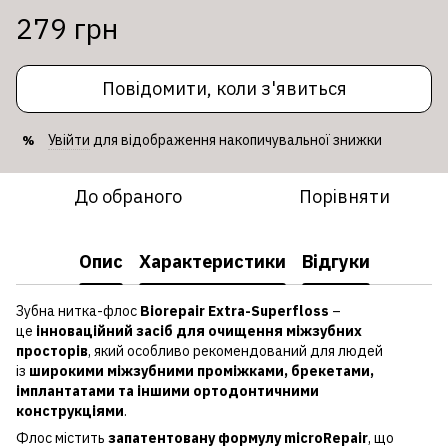
279 грн
Повідомити, коли з'явиться
Увійти
для відображення накопичувальної знижки
%
До обраного
Порівняти
Опис
Характеристики
Відгуки
Зубна нитка-флос
Biorepair Extra-Superfloss
–
це
інноваційний засіб для очищення міжзубних
просторів
, який особливо рекомендований для людей
із
широкими міжзубними проміжками, брекетами,
імплантатами та іншими ортодонтичними
конструкціями
.
Флос містить
запатентовану формулу microRepair
, що