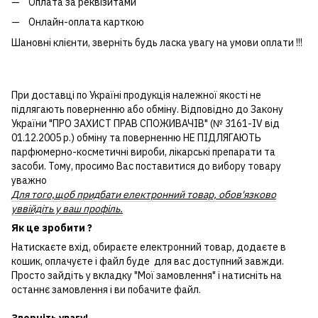
Оплата за реквізитами
Онлайн-оплата карткою
Шановні клієнти, зверніть будь ласка увагу на умови оплати !!!
При доставці по Україні продукція належної якості не
підлягають поверненню або обміну. Відповідно до Закону
України "ПРО ЗАХИСТ ПРАВ СПОЖИВАЧІВ" (№ 3161-IV від
01.12.2005 р.) обміну та поверненню НЕ ПІДЛЯГАЮТЬ
парфюмерно-косметичні вироби, лікарські препарати та
засоби. Тому, просимо Вас поставитися до вибору товару
уважно
Для того,щоб придбати електронний товар, обов'язково
уввійдіть у ваш профіль.
Як це зробити ?
Натискаєте вхід, обираєте електронний товар, додаєте в
кошик, оплачуєте і файл буде для вас доступний завжди.
Просто зайдіть у вкладку "Мої замовлення" і натисніть на
останнє замовлення і ви побачите файл.
Зверніть увагу!