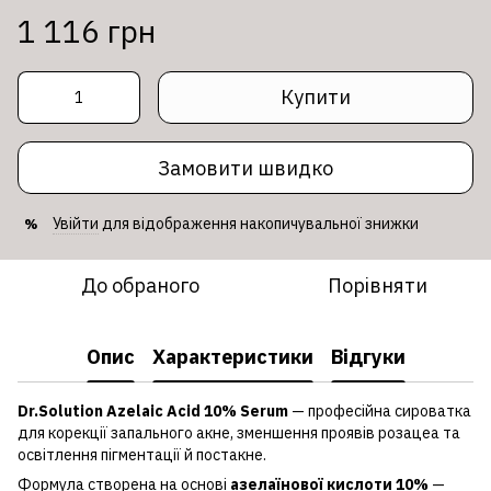
1 116 грн
Купити
Замовити швидко
Увійти
для відображення накопичувальної знижки
%
До обраного
Порівняти
Опис
Характеристики
Відгуки
Dr.Solution Azelaic Acid 10% Serum
— професійна сироватка
для корекції запального акне, зменшення проявів розацеа та
освітлення пігментації й постакне.
Формула створена на основі
азелаїнової кислоти 10%
—