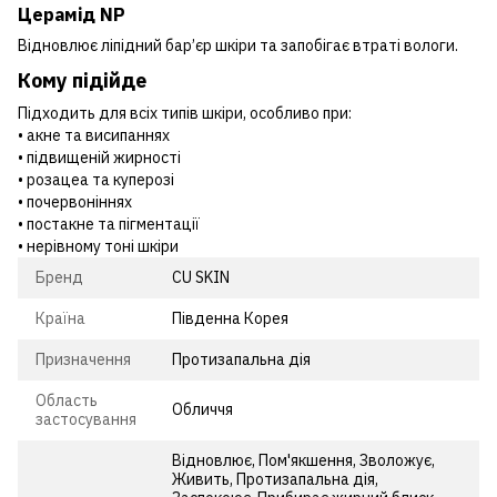
Церамід NP
Відновлює ліпідний бар’єр шкіри та запобігає втраті вологи.
Кому підійде
Підходить для всіх типів шкіри, особливо при:
• акне та висипаннях
• підвищеній жирності
• розацеа та куперозі
• почервоніннях
• постакне та пігментації
• нерівному тоні шкіри
Бренд
CU SKIN
Країна
Південна Корея
Призначення
Протизапальна дія
Область
Обличчя
застосування
Відновлює, Пом'якшення, Зволожує,
Живить, Протизапальна дія,