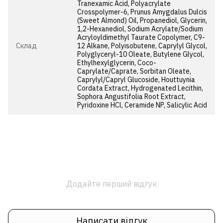
Tranexamic Acid, Polyacrylate
Crosspolymer-6, Prunus Amygdalus Dulcis
(Sweet Almond) Oil, Propanediol, Glycerin,
1,2-Hexanediol, Sodium Acrylate/Sodium
Acryloyldimethyl Taurate Copolymer, C9-
Cклад
12 Alkane, Polyisobutene, Caprylyl Glycol,
Polyglyceryl-10 Oleate, Butylene Glycol,
Ethylhexylglycerin, Coco-
Caprylate/Caprate, Sorbitan Oleate,
Caprylyl/Capryl Glucoside, Houttuynia
Cordata Extract, Hydrogenated Lecithin,
Sophora Angustifolia Root Extract,
Pyridoxine HCl, Ceramide NP, Salicylic Acid
Додайте перший відгук
Написати відгук