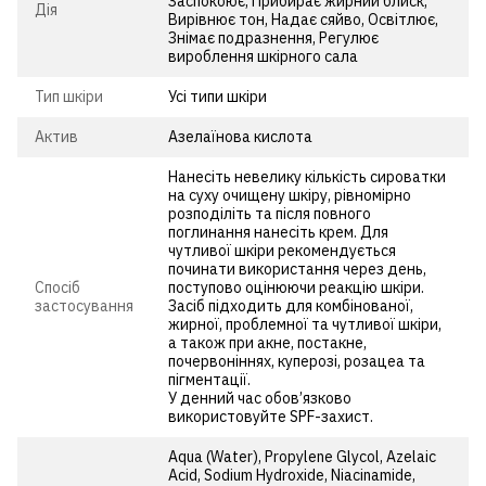
Заспокоює, Прибирає жирний блиск,
Дія
Вирівнює тон, Надає сяйво, Освітлює,
Знімає подразнення, Регулює
вироблення шкірного сала
Тип шкіри
Усі типи шкіри
Актив
Азелаїнова кислота
Нанесіть невелику кількість сироватки
на суху очищену шкіру, рівномірно
розподіліть та після повного
поглинання нанесіть крем. Для
чутливої шкіри рекомендується
починати використання через день,
Спосіб
поступово оцінюючи реакцію шкіри.
застосування
Засіб підходить для комбінованої,
жирної, проблемної та чутливої шкіри,
а також при акне, постакне,
почервоніннях, куперозі, розацеа та
пігментації.
У денний час обов’язково
використовуйте SPF-захист.
Aqua (Water), Propylene Glycol, Azelaic
Acid, Sodium Hydroxide, Niacinamide,