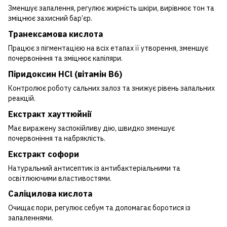
Зменшує запалення, регулює жирність шкіри, вирівнює тон та
зміцнює захисний бар’єр.
Транексамова кислота
Працює з пігментацією на всіх етапах її утворення, зменшує
почервоніння та зміцнює капіляри.
Піридоксин HCl (вітамін B6)
Контролює роботу сальних залоз та знижує рівень запальних
реакцій.
Екстракт хауттюйнії
Має виражену заспокійливу дію, швидко зменшує
почервоніння та набряклість.
Екстракт софори
Натуральний антисептик із антибактеріальними та
освітлюючими властивостями.
Саліцилова кислота
Очищає пори, регулює себум та допомагає боротися із
запаленнями.