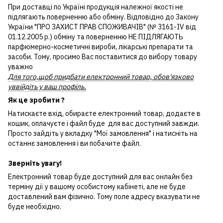
При доставці по Україні продукція належної якості не
підлягають поверненню або обміну. Відповідно до Закону
України "ПРО ЗАХИСТ ПРАВ СПОЖИВАЧІВ" (№ 3161-IV від
01.12.2005 р.) обміну та поверненню НЕ ПІДЛЯГАЮТЬ
парфюмерно-косметичні вироби, лікарські препарати та
засоби. Тому, просимо Вас поставитися до вибору товару
уважно
Для того,щоб придбати електронний товар, обов'язково
уввійдіть у ваш профіль.
Як це зробити ?
Натискаєте вхід, обираєте електронний товар, додаєте в
кошик, оплачуєте і файл буде для вас доступний завжди.
Просто зайдіть у вкладку "Мої замовлення" і натисніть на
останнє замовлення і ви побачите файл.
Зверніть увагу!
Електронний товар буде доступний для вас онлайн без
терміну дії у вашому особистому кабінеті, але не буде
доставлений вам фізично. Тому поле адресу вказувати не
буде необхідно.