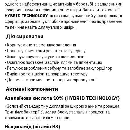
одного з найефективніших активів у боротьбі із запаленнями,
почервонінням та нерівним тоном шкіри. Завдяки технології
HYBRID TECHNOLOGY
актив інкапсульований у фосфоліпідні
сфери, що забезпечує глибоке проникнення без подразнення
та печіння навіть для чутливої шкіри.
Дія сироватки
• Коригує акне та зменшує запалення
• Полегшує симптоми розацеа та куперозу
• Зменшує папули, пустули та почервоніння
• Освітлює постакне, застійні плями та пігментацію
• Регулює вироблення себуму та запобігає закупорці пор
• Вирівнює тон шкіри та покращує текстуру
• Допомагає при мелазмі та нерівномірному тоні
Активні компоненти
Азелаїнова кислота 10% (HYBRID TECHNOLOGY)
«Золотий стандарт» у догляді за шкірою з акне та розацеа.
Пригнічує бактерії
C. acnes
, блокує запальні процеси та
допомагає освітлити пігментацію.
Ніацинамід (вітамін B3)