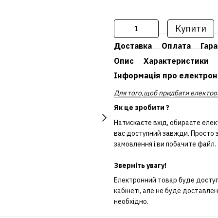
Купити
Доставка
Оплата
Гара
Опис
Характеристики
Інформація про електрон
Для того,щоб придбати електрон
Як це зробити ?
Натискаєте вхід, обираєте елек
вас доступний завжди. Просто з
замовлення і ви побачите файл.
Зверніть увагу!
Електронний товар буде доступн
кабінеті, але не буде доставле
необхідно.