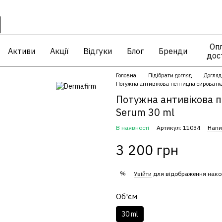
Опл
Активи
Акції
Відгуки
Блог
Бренди
дос
Головна
Підібрати догляд
Догляд
Потужна антивікова пептидна сироватка 
Потужна антивікова п
Serum 30 ml
В наявності
Артикул: 11034
Напи
3 200 грн
%
Увійти
для відображення нако
Об'єм
30 ml