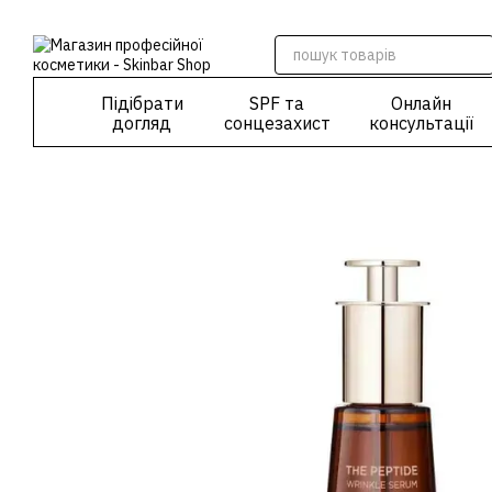
Перейти до основного контенту
Підібрати
SPF та
Онлайн
догляд
сонцезахист
консультації