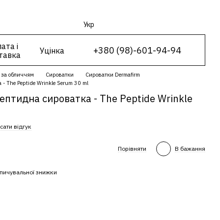
Укр
ата і
+380 (98)-601-94-94
Уцінка
тавка
 за обличчям
Сироватки
Сироватки Dermafirm
- The Peptide Wrinkle Serum 30 ml
ептидна сироватка - The Peptide Wrinkle
сати відгук
Порівняти
В бажання
пичувальної знижки