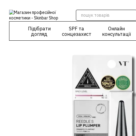
Перейти до основного контенту
Підібрати
SPF та
Онлайн
догляд
сонцезахист
консультації