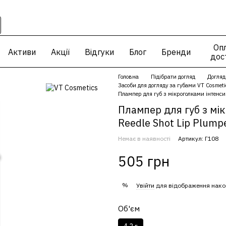
Опл
Активи
Акції
Відгуки
Блог
Бренди
дос
Головна
Підібрати догляд
Догляд
Засоби для догляду за губами VT Cosmeti
Плампер для губ з мікроголками інтенсив
Плампер для губ з мі
Reedle Shot Lip Plump
Немає в наявності
Артикул: Г108
505 грн
%
Увійти
для відображення нако
Об'єм