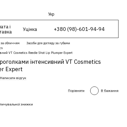
Укр
ата і
+380 (98)-601-94-94
Уцінка
тавка
 за обличчям
Засоби для догляду за губами
cs
ний VT Cosmetics Reedle Shot Lip Plumper Expert
кроголками інтенсивний VT Cosmetics
er Expert
Написати відгук
Порівняти
В бажання
пичувальної знижки