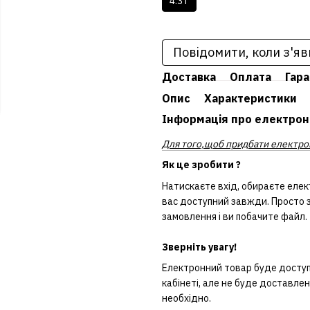
4.3 г
Повідомити, коли з'яв
Доставка
Оплата
Гара
Опис
Характеристики
Інформація про електрон
Для того,щоб придбати електрон
Як це зробити ?
Натискаєте вхід, обираєте елек
вас доступний завжди. Просто з
замовлення і ви побачите файл.
Зверніть увагу!
Електронний товар буде доступн
кабінеті, але не буде доставле
необхідно.