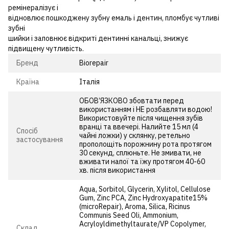
ремінералізує і
відновлює пошкоджену зубну емаль і дентин, пломбує чутливі
зубні
шийки і заповнює відкриті дентинні канальці, знижує
підвищену чутливість.
Бренд
Biorepair
Країна
Італія
ОБОВ’ЯЗКОВО збовтати перед
використанням і НЕ розбавляти водою!
Використовуйте після чищення зубів
вранці та ввечері. Налийте 15 мл (4
Спосіб
чайні ложки) у склянку, ретельно
застосування
прополощіть порожнину рота протягом
30 секунд, сплюньте. Не змивати, не
вживати напої та їжу протягом 40-60
хв. після використання
Aqua, Sorbitol, Glycerin, Xylitol, Cellulose
Gum, Zinc PCA, Zinc Hydroxyapatite15%
(microRepair), Aroma, Silica, Ricinus
Communis Seed Oli, Ammonium,
Acryloyldimethyltaurate/VP Copolymer,
Cклад