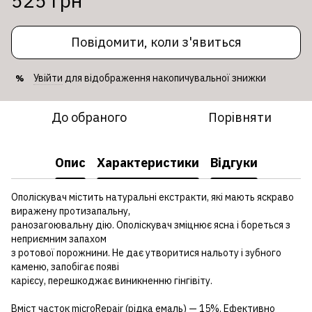
525 грн
Повідомити, коли з'явиться
Увійти
для відображення накопичувальної знижки
%
До обраного
Порівняти
Опис
Характеристики
Відгуки
Ополіскувач містить натуральні екстракти, які мають яскраво
виражену протизапальну,
ранозагоювальну дію. Ополіскувач зміцнює ясна і бореться з
неприємним запахом
з ротової порожнини. Не дає утворитися нальоту і зубного
каменю, запобігає появі
карієсу, перешкоджає виникненню гінгівіту.
Вміст часток microRepair (рідка емаль) — 15%. Ефективно