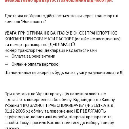
Безкоштовно при вартості замовлення від 4000 грн.
Доставка по Україні здійснюється тільки через транспортні
компанії "Нова пошта"
УВАГА: ПРИ ОТРИМАННІ ВАНТАЖУ В ОФІСІ ТРАНСПОРТНОЇ
КОМПАНІЇ ПРИ СОБІ МАТИ ПАСПОРТ (водійське посвідчення)
та номер транспортної ДЕКЛАРАЦІЇ!
Номер транспортної декларації надається нами
Оплата за реквізитами
Онлайн-оплата карткою
Шановні клієнти, зверніть будь ласка увагу на умови оплати !!!
При доставці по Україні продукція належної якості не
підлягають поверненню або обміну. Відповідно до Закону
України "ПРО ЗАХИСТ ПРАВ СПОЖИВАЧІВ" (№ 3161-IV від
01.12.2005 р.) обміну та поверненню НЕ ПІДЛЯГАЮТЬ
парфюмерно-косметичні вироби, лікарські препарати та
засоби. Тому, просимо Вас поставитися до вибору товару
уважно