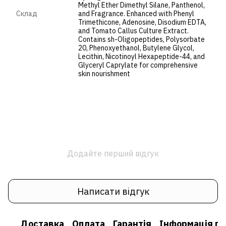
Methyl Ether Dimethyl Silane, Panthenol,
Cклад
and Fragrance. Enhanced with Phenyl
Trimethicone, Adenosine, Disodium EDTA,
and Tomato Callus Culture Extract.
Contains sh-Oligopeptides, Polysorbate
20, Phenoxyethanol, Butylene Glycol,
Lecithin, Nicotinoyl Hexapeptide-44, and
Glyceryl Caprylate for comprehensive
skin nourishment
Додайте перший відгук
Написати відгук
Доставка
Оплата
Гарантія
Інформація пр