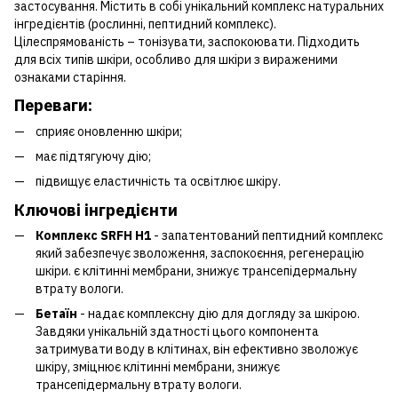
застосування. Містить в собі унікальний комплекс натуральних
інгредієнтів (рослинні, пептидний комплекс).
Цілеспрямованість – тонізувати, заспокоювати. Підходить
для всіх типів шкіри, особливо для шкіри з вираженими
ознаками старіння.
Переваги:
сприяє оновленню шкіри;
має підтягуючу дію;
підвищує еластичність та освітлює шкіру.
Ключові інгредієнти
Комплекс SRFH H1
- запатентований пептидний комплекс
який забезпечує зволоження, заспокоєння, регенерацію
шкіри. є клітинні мембрани, знижує трансепідермальну
втрату вологи.
Бетаїн
- надає комплексну дію для догляду за шкірою.
Завдяки унікальній здатності цього компонента
затримувати воду в клітинах, він ефективно зволожує
шкіру, зміцнює клітинні мембрани, знижує
трансепідермальну втрату вологи.