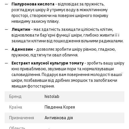
Гіалуронова кислота
- відповідає за пружність,
розгладжує шкіру й утримує воду в міжклітинному
просторі, створюючи на поверхні шкірного покриву
невидиму захисну плівку.
Лецитин
- має здатність захищати цілісність клітин,
відновлювати бар’єрні функції шкіри, глибоко живити її і
захищати клітини від пошкодження вільними радикалами.
Аденозин
- дозволяє зробити шкіру рівною, гладкою,
пружною, підтягнути овал обличчя.
Екстракт калусної культури томату
- зробить вашу шкіру
юно привабливою, звузивши пори та нормалізувавши
саловиділення. Подарує вам повернення молодості вашої
шкіри, позбавивши від дрібних зморшок та запобігаючи
явищам фотостаріння.
Бренд
histolab
Країна
Південна Корея
Призначення
Антивікова дія
Область