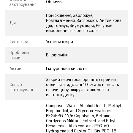
Обличчя
застосування
Пом'якшення, Зволожує,
Розгладження, Заспокоює, Антивікова
Дія
дія, Тонізує, Звужує пори, Регулює
вироблення шкірного сала
Тип шкіри
Усі типи шкіри
Проблема
Вікові зміни
шкіри
Актив
Гіалуронова кислота
Закрийте очі і розпорошіть спрей на
Спосіб
обличчя з відстані 10 см або нанесіть
застосування
на очищену шкіру за допомогою
ватного диску.
Comprises Water, Alcohol Denat., Methyl
Propanediol, and Glycerin. Features
PEG/PPG-17/6 Copolymer, Betaine,
Cordyceps Militaris Extract, and Ethyl
Hexanediol. Also contains PEG-60
Hydrogenated Castor Oil, Bis-PEG-18