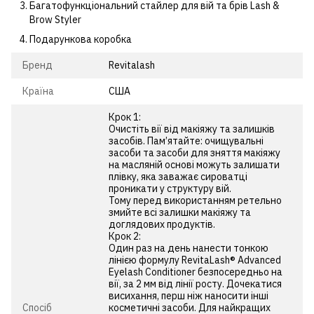
Багатофункціональний стайлер для вій та брів Lash &
Brow Styler
Подарункова коробка
Бренд
Revitalash
Країна
США
Крок 1:
Очистіть вії від макіяжу та залишків
засобів. Пам’ятайте: очищувальні
засоби та засоби для зняття макіяжу
на масляній основі можуть залишати
плівку, яка заважає сироватці
проникати у структуру вій.
Тому перед використанням ретельно
змийте всі залишки макіяжу та
доглядових продуктів.
Крок 2:
Один раз на день нанести тонкою
лінією формулу RevitaLash® Advanced
Eyelash Conditioner безпосередньо на
вії, за 2 мм від лінії росту. Дочекатися
висихання, перш ніж наносити інші
Спосіб
косметичні засоби. Для найкращих