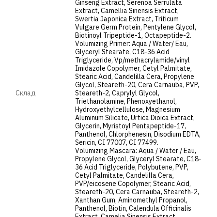
Ginseng Extract, Serenoa Serrulata
Extract, Camellia Sinensis Extract,
Swertia Japonica Extract, Triticum
Vulgare Germ Protein, Pentylene Glycol,
Biotinoyl Tripeptide-1, Octapeptide-2.
Volumizing Primer: Aqua / Water/ Eau,
Glyceryl Stearate, C18-36 Acid
Triglyceride, Vp/methacrylamide/vinyl
Imidazole Copolymer, Cetyl Palmitate,
Stearic Acid, Candelilla Cera, Propylene
Glycol, Steareth-20, Cera Carnauba, PVP,
Cклад
Steareth-2, Caprylyl Glycol,
Triethanolamine, Phenoxyethanol,
Hydroxyethylcellulose, Magnesium
Aluminum Silicate, Urtica Dioica Extract,
Glycerin, Myristoyl Pentapeptide-17,
Panthenol, Chlorphenesin, Disodium EDTA,
Sericin, CI 77007, CI 77499.
Volumizing Mascara: Aqua / Water / Eau,
Propylene Glycol, Glyceryl Stearate, C18-
36 Acid Triglyceride, Polybutene, PVP,
Cetyl Palmitate, Candelilla Cera,
PVP/eicosene Copolymer, Stearic Acid,
Steareth-20, Cera Carnauba, Steareth-2,
Xanthan Gum, Aminomethyl Propanol,
Panthenol, Biotin, Calendula Officinalis
Extract, Camelia Sinensis Extract,