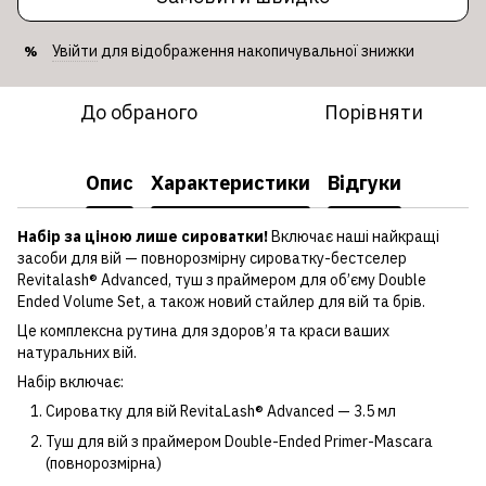
Увійти
для відображення накопичувальної знижки
%
До обраного
Порівняти
Опис
Характеристики
Відгуки
Набір за ціною лише сироватки!
Включає наші найкращі
засоби для вій — повнорозмірну сироватку-бестселер
Revitalash® Advanced, туш з праймером для об’єму Double
Ended Volume Set, а також новий стайлер для вій та брів.
Це комплексна рутина для здоров’я та краси ваших
натуральних вій.
Набір включає:
Сироватку для вій RevitaLash® Advanced — 3.5 мл
Туш для вій з праймером Double-Ended Primer-Mascara
(повнорозмірна)