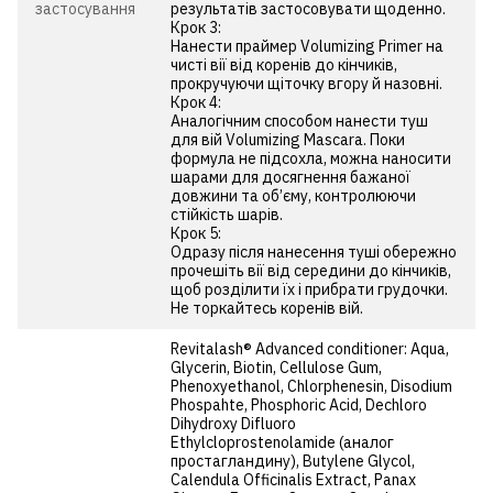
застосування
результатів застосовувати щоденно.
Крок 3:
Нанести праймер Volumizing Primer на
чисті вії від коренів до кінчиків,
прокручуючи щіточку вгору й назовні.
Крок 4:
Аналогічним способом нанести туш
для вій Volumizing Mascara. Поки
формула не підсохла, можна наносити
шарами для досягнення бажаної
довжини та об’єму, контролюючи
стійкість шарів.
Крок 5:
Одразу після нанесення туші обережно
прочешіть вії від середини до кінчиків,
щоб розділити їх і прибрати грудочки.
Не торкайтесь коренів вій.
Revitalash® Advanced conditioner: Aqua,
Glycerin, Biotin, Cellulose Gum,
Phenoxyethanol, Chlorphenesin, Disodium
Phospahte, Phosphoric Acid, Dechloro
Dihydroxy Difluoro
Ethylcloprostenolamide (аналог
простагландину), Butylene Glycol,
Calendula Officinalis Extract, Panax