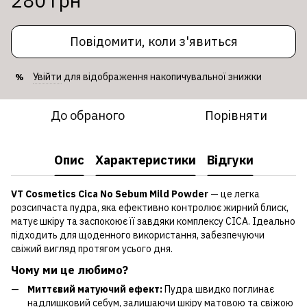
280 грн
Повідомити, коли з'явиться
Увійти
для відображення накопичувальної знижки
%
До обраного
Порівняти
Опис
Характеристики
Відгуки
VT Cosmetics Cica No Sebum Mild Powder
— це легка
розсипчаста пудра, яка ефективно контролює жирний блиск,
матує шкіру та заспокоює її завдяки комплексу CICA. Ідеально
підходить для щоденного використання, забезпечуючи
свіжий вигляд протягом усього дня.
Чому ми це любимо?
Миттєвий матуючий ефект:
Пудра швидко поглинає
надлишковий себум, залишаючи шкіру матовою та свіжою