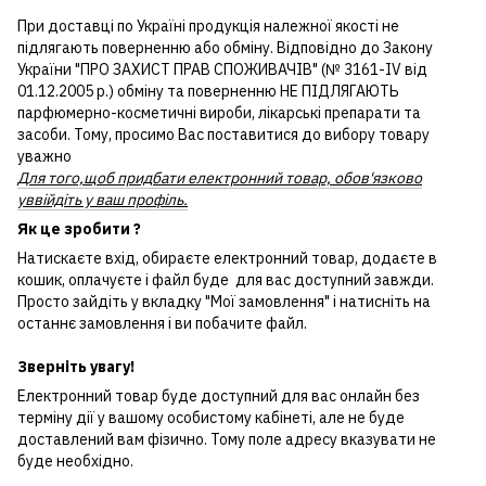
При доставці по Україні продукція належної якості не
підлягають поверненню або обміну. Відповідно до Закону
України "ПРО ЗАХИСТ ПРАВ СПОЖИВАЧІВ" (№ 3161-IV від
01.12.2005 р.) обміну та поверненню НЕ ПІДЛЯГАЮТЬ
парфюмерно-косметичні вироби, лікарські препарати та
засоби. Тому, просимо Вас поставитися до вибору товару
уважно
Для того,щоб придбати електронний товар, обов'язково
уввійдіть у ваш профіль.
Як це зробити ?
Натискаєте вхід, обираєте електронний товар, додаєте в
кошик, оплачуєте і файл буде для вас доступний завжди.
Просто зайдіть у вкладку "Мої замовлення" і натисніть на
останнє замовлення і ви побачите файл.
Зверніть увагу!
Електронний товар буде доступний для вас онлайн без
терміну дії у вашому особистому кабінеті, але не буде
доставлений вам фізично. Тому поле адресу вказувати не
буде необхідно.