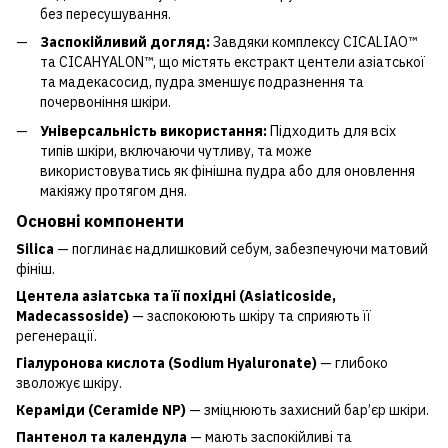
без пересушування.
Заспокійливий догляд:
Завдяки комплексу CICALIAO™
та CICAHYALON™, що містять екстракт центели азіатської
та мадекасосид, пудра зменшує подразнення та
почервоніння шкіри.
Універсальність використання:
Підходить для всіх
типів шкіри, включаючи чутливу, та може
використовуватись як фінішна пудра або для оновлення
макіяжу протягом дня.
Основні компоненти
Silica
— поглинає надлишковий себум, забезпечуючи матовий
фініш.
Центела азіатська та її похідні (Asiaticoside,
Madecassoside)
— заспокоюють шкіру та сприяють її
регенерації.
Гіалуронова кислота (Sodium Hyaluronate)
— глибоко
зволожує шкіру.
Кераміди (Ceramide NP)
— зміцнюють захисний бар’єр шкіри.
Пантенол та календула
— мають заспокійливі та