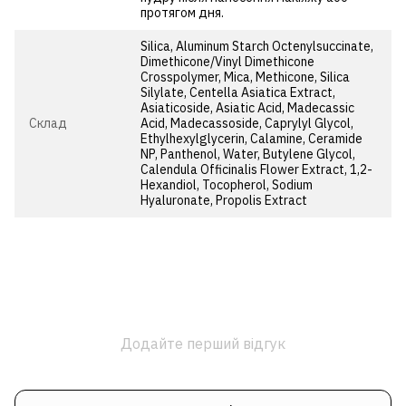
протягом дня.
Silica, Aluminum Starch Octenylsuccinate,
Dimethicone/Vinyl Dimethicone
Crosspolymer, Mica, Methicone, Silica
Silylate, Centella Asiatica Extract,
Asiaticoside, Asiatic Acid, Madecassic
Cклад
Acid, Madecassoside, Caprylyl Glycol,
Ethylhexylglycerin, Calamine, Ceramide
NP, Panthenol, Water, Butylene Glycol,
Calendula Officinalis Flower Extract, 1,2-
Hexandiol, Tocopherol, Sodium
Hyaluronate, Propolis Extract
Додайте перший відгук