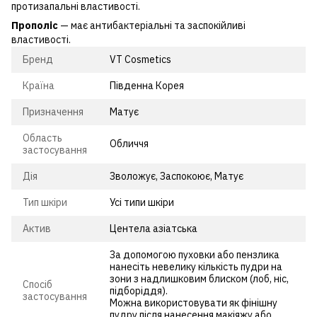
протизапальні властивості.
Прополіс
— має антибактеріальні та заспокійливі
властивості.
Бренд
VT Cosmetics
Країна
Південна Корея
Призначення
Матує
Область
Обличчя
застосування
Дія
Зволожує, Заспокоює, Матує
Тип шкіри
Усі типи шкіри
Актив
Центела азіатська
За допомогою пуховки або пензлика
нанесіть невелику кількість пудри на
зони з надлишковим блиском (лоб, ніс,
Спосіб
підборіддя).
застосування
Можна використовувати як фінішну
пудру після нанесення макіяжу або