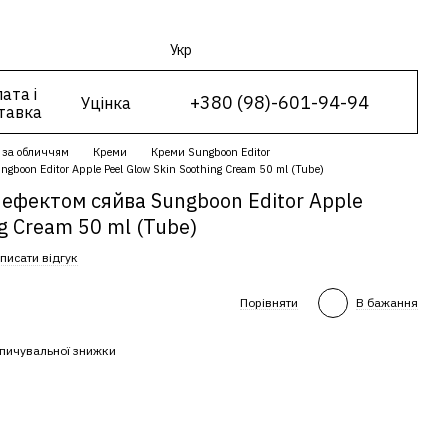
Укр
ата і
+380 (98)-601-94-94
Уцінка
тавка
 за обличчям
Креми
Креми Sungboon Editor
boon Editor Apple Peel Glow Skin Soothing Cream 50 ml (Tube)
 ефектом сяйва Sungboon Editor Apple
ng Cream 50 ml (Tube)
писати відгук
Порівняти
В бажання
пичувальної знижки