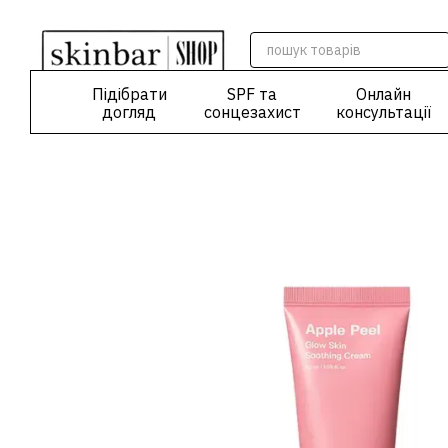
Перейти до основного контенту
Підібрати
SPF та
Онлайн
догляд
сонцезахист
консультації