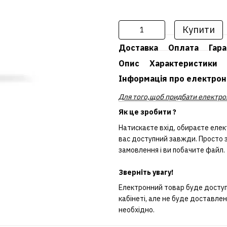
Купити
Доставка
Оплата
Гара
Опис
Характеристики
Інформація про електрон
Для того,щоб придбати електрон
Як це зробити ?
Натискаєте вхід, обираєте елек
вас доступний завжди. Просто з
замовлення і ви побачите файл.
Зверніть увагу!
Електронний товар буде доступн
кабінеті, але не буде доставле
необхідно.