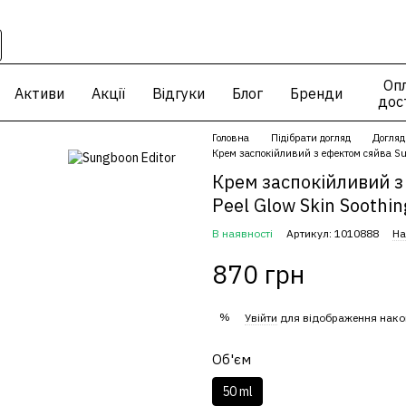
Опл
Активи
Акції
Відгуки
Блог
Бренди
дос
Головна
Підібрати догляд
Догляд
Крем заспокійливий з ефектом сяйва Sung
Крем заспокійливий з
Peel Glow Skin Soothi
В наявності
Артикул: 1010888
На
870 грн
%
Увійти
для відображення нако
Об'єм
50 ml