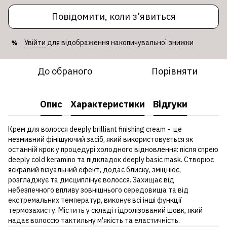
Повідомити, коли з'явиться
Увійти
для відображення накопичувальної знижки
%
До обраного
Порівняти
Опис
Характеристики
Відгуки
Крем для волосся deeply brilliant finishing cream - це
незмивний фінішуючий засіб, який використовується як
останній крок у процедурі холодного відновлення: після спрею
deeply cold keramino та підкладок deeply basic mask. Створює
яскравий візуальний ефект, додає блиску, зміцнює,
розгладжує та дисциплінує волосся. Захищає від
небезпечного впливу зовнішнього середовища та від
екстремальних температур, виконує всі інші функції
термозахисту. Містить у складі гідролізований шовк, який
надає волоссю тактильну м'якість та еластичність.