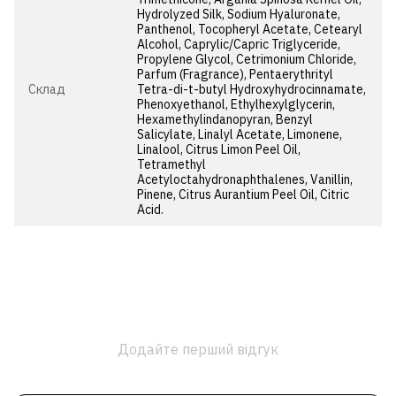
Hydrolyzed Silk, Sodium Hyaluronate,
Panthenol, Tocopheryl Acetate, Cetearyl
Alcohol, Caprylic/Capric Triglyceride,
Propylene Glycol, Cetrimonium Chloride,
Parfum (Fragrance), Pentaerythrityl
Cклад
Tetra-di-t-butyl Hydroxyhydrocinnamate,
Phenoxyethanol, Ethylhexylglycerin,
Hexamethylindanopyran, Benzyl
Salicylate, Linalyl Acetate, Limonene,
Linalool, Citrus Limon Peel Oil,
Tetramethyl
Acetyloctahydronaphthalenes, Vanillin,
Pinene, Citrus Aurantium Peel Oil, Citric
Acid.
Додайте перший відгук