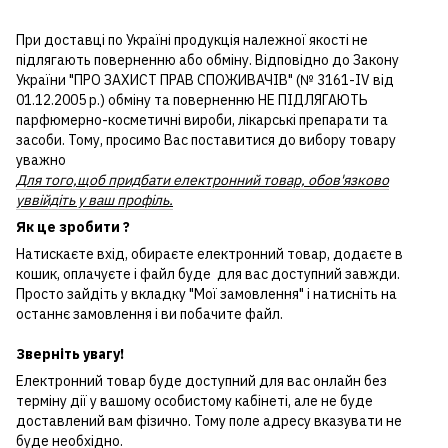
При доставці по Україні продукція належної якості не
підлягають поверненню або обміну. Відповідно до Закону
України "ПРО ЗАХИСТ ПРАВ СПОЖИВАЧІВ" (№ 3161-IV від
01.12.2005 р.) обміну та поверненню НЕ ПІДЛЯГАЮТЬ
парфюмерно-косметичні вироби, лікарські препарати та
засоби. Тому, просимо Вас поставитися до вибору товару
уважно
Для того,щоб придбати електронний товар, обов'язково
уввійдіть у ваш профіль.
Як це зробити ?
Натискаєте вхід, обираєте електронний товар, додаєте в
кошик, оплачуєте і файл буде для вас доступний завжди.
Просто зайдіть у вкладку "Мої замовлення" і натисніть на
останнє замовлення і ви побачите файл.
Зверніть увагу!
Електронний товар буде доступний для вас онлайн без
терміну дії у вашому особистому кабінеті, але не буде
доставлений вам фізично. Тому поле адресу вказувати не
буде необхідно.