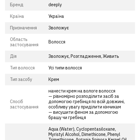
Бренд
deeply
Країна
Україна
Призначення
Зволожує
Область
Волосся
застосування
Дія
Зволожує, Розгладження, Живить
Тип волосся
Усі типи волосся
Тип засобу
Крем
нанести крем на вологе волосся
— рівномірно розподілити засіб за
Спосіб
допомогою гребінця по всій довжині,
застосування
особливу увагу приділити кінчикам
— висушити феном за допомогою
брашу чи гребінця
Aqua (Water), Cyclopentasiloxane,
Myristyl Alcohol, Dimethicone, Phenyl
Trimethicone, Argania Spinosa Kernel Oil,