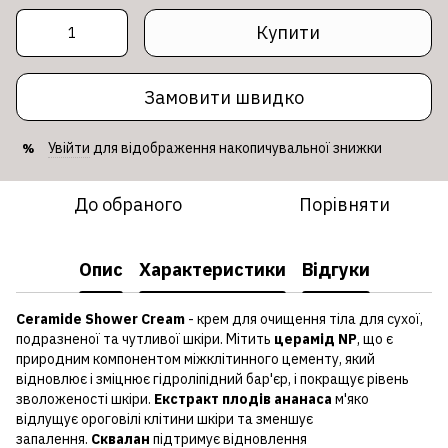
Купити
Замовити швидко
Увійти
для відображення накопичувальної знижки
%
До обраного
Порівняти
Опис
Характеристики
Відгуки
Ceramide Shower Cream
- крем для очищення тіла для сухої,
подразненої та чутливої шкіри. Мітить
церамід NP
, що є
природним компонентом міжклітинного цементу, який
відновлює і зміцнює гідроліпідний бар'єр, і покращує рівень
зволоженості шкіри.
Екстракт плодів ананаса
м'яко
відлущує ороговілі клітини шкіри та зменшує
запалення.
Сквалан
підтримує відновлення