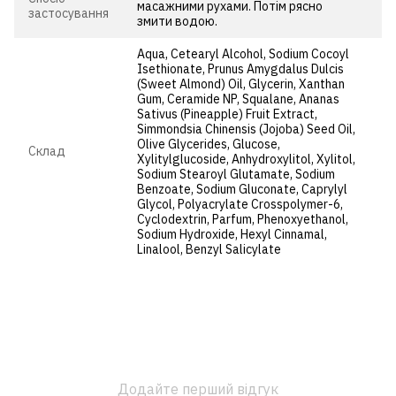
масажними рухами. Потім рясно
застосування
змити водою.
Aqua, Cetearyl Alcohol, Sodium Cocoyl
Isethionate, Prunus Amygdalus Dulcis
(Sweet Almond) Oil, Glycerin, Xanthan
Gum, Ceramide NP, Squalane, Ananas
Sativus (Pineapple) Fruit Extract,
Simmondsia Chinensis (Jojoba) Seed Oil,
Olive Glycerides, Glucose,
Cклад
Xylitylglucoside, Anhydroxylitol, Xylitol,
Sodium Stearoyl Glutamate, Sodium
Benzoate, Sodium Gluconate, Caprylyl
Glycol, Polyacrylate Crosspolymer-6,
Cyclodextrin, Parfum, Phenoxyethanol,
Sodium Hydroxide, Hexyl Cinnamal,
Linalool, Benzyl Salicylate
Додайте перший відгук