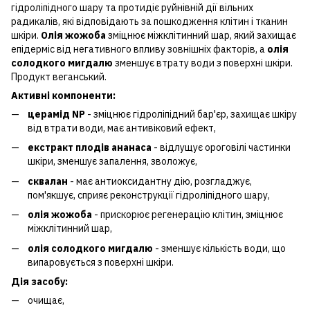
гідроліпідного шару та протидіє руйнівній дії вільних
радикалів, які відповідають за пошкодження клітин і тканин
шкіри.
Олія жожоба
зміцнює міжклітинний шар, який захищає
епідерміс від негативного впливу зовнішніх факторів, а
олія
солодкого мигдалю
зменшує втрату води з поверхні шкіри.
Продукт веганський.
Активні компоненти:
церамід NP
- зміцнює гідроліпідний бар'єр, захищає шкіру
від втрати води, має антивіковий ефект,
екстракт плодів ананаса
- відлущує ороговілі частинки
шкіри, зменшує запалення, зволожує,
сквалан
- має антиоксидантну дію, розгладжує,
пом'якшує, сприяє реконструкції гідроліпідного шару,
олія жожоба
- прискорює регенерацію клітин, зміцнює
міжклітинний шар,
олія солодкого мигдалю
- зменшує кількість води, що
випаровується з поверхні шкіри.
Дія засобу:
очищає,