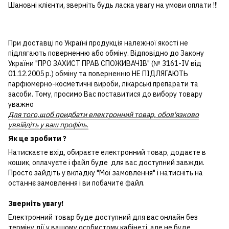
Шановні клієнти, зверніть будь ласка увагу на умови оплати !!!
При доставці по Україні продукція належної якості не
підлягають поверненню або обміну. Відповідно до Закону
України "ПРО ЗАХИСТ ПРАВ СПОЖИВАЧІВ" (№ 3161-IV від
01.12.2005 р.) обміну та поверненню НЕ ПІДЛЯГАЮТЬ
парфюмерно-косметичні вироби, лікарські препарати та
засоби. Тому, просимо Вас поставитися до вибору товару
уважно
Для того,щоб придбати електронний товар, обов'язково
уввійдіть у ваш профіль.
Як це зробити ?
Натискаєте вхід, обираєте електронний товар, додаєте в
кошик, оплачуєте і файл буде для вас доступний завжди.
Просто зайдіть у вкладку "Мої замовлення" і натисніть на
останнє замовлення і ви побачите файл.
Зверніть увагу!
Електронний товар буде доступний для вас онлайн без
терміну дії у вашому особистому кабінеті, але не буде