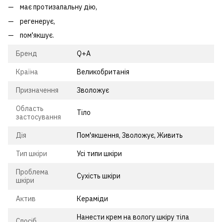
має протизапальну дію,
регенерує,
пом'якшує.
Бренд
Q+A
Країна
Великобританія
Призначення
Зволожує
Область
Тіло
застосування
Дія
Пом'якшення, Зволожує, Живить
Тип шкіри
Усі типи шкіри
Проблема
Сухість шкіри
шкіри
Актив
Кераміди
Нанести крем на вологу шкіру тіла
Спосіб