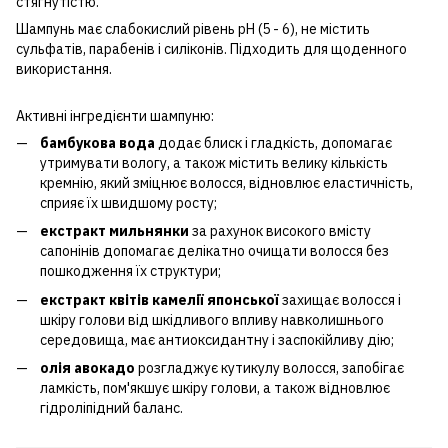
стягнутістю.
Шампунь має слабокислий рівень pH (5 - 6), не містить
сульфатів, парабенів і силіконів. Підходить для щоденного
використання.
Активні інгредієнти шампуню:
бамбукова вода
додає блиск і гладкість, допомагає
утримувати вологу, а також містить велику кількість
кремнію, який зміцнює волосся, відновлює еластичність,
сприяє їх швидшому росту;
екстракт мильнянки
за рахунок високого вмісту
сапонінів допомагає делікатно очищати волосся без
пошкодження їх структури;
екстракт квітів камелії японської
захищає волосся і
шкіру голови від шкідливого впливу навколишнього
середовища, має антиоксидантну і заспокійливу дію;
олія авокадо
розгладжує кутикулу волосся, запобігає
ламкість, пом'якшує шкіру голови, а також відновлює
гідроліпідний баланс.