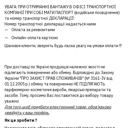
УВАГА: ПРИ ОТРИМАННІ ВАНТАЖУ В ОФІСІ ТРАНСПОРТНОЇ
КОМПАНІЇ ПРИ СОБІ МАТИ ПАСПОРТ (водійське посвідчення)
та номер транспортної ДЕКЛАРАЦІЇ!
Номер транспортної декларації надається нами
Оплата за реквізитами
Онлайн-оплата карткою
Шановні клієнти, зверніть будь ласка увагу на умови оплати !!!
При доставці по Україні продукція належної якості не
підлягають поверненню або обміну. Відповідно до Закону
України "ПРО ЗАХИСТ ПРАВ СПОЖИВАЧІВ" (№ 3161-IV від
01.12.2005 р.) обміну та поверненню НЕ ПІДЛЯГАЮТЬ
парфюмерно-косметичні вироби, лікарські препарати та
засоби. Тому, просимо Вас поставитися до вибору товару
уважно
Для того,щоб придбати електронний товар, обов'язково
уввійдіть у ваш профіль.
Як це зробити ?