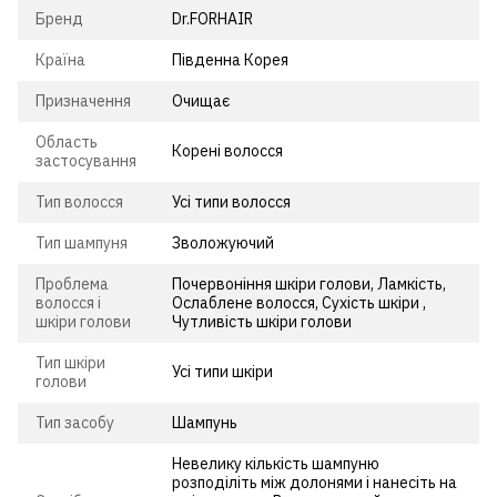
Бренд
Dr.FORHAIR
Країна
Південна Корея
Призначення
Очищає
Область
Корені волосся
застосування
Тип волосся
Усі типи волосся
Тип шампуня
Зволожуючий
Проблема
Почервоніння шкіри голови, Ламкість,
волосся і
Ослаблене волосся, Сухість шкіри ,
шкіри голови
Чутливість шкіри голови
Тип шкіри
Усі типи шкіри
голови
Тип засобу
Шампунь
Невелику кількість шампуню
розподіліть між долонями і нанесіть на