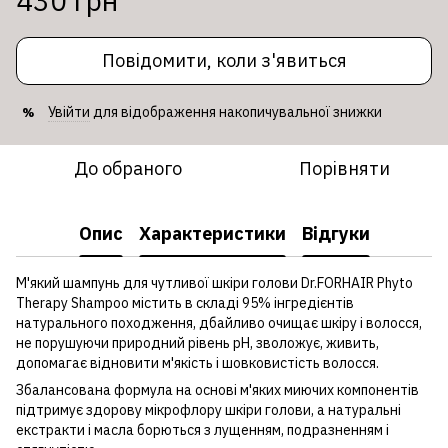
430 грн
Повідомити, коли з'явиться
Увійти
для відображення накопичувальної знижки
%
До обраного
Порівняти
Опис
Характеристики
Відгуки
М'який шампунь для чутливої ​​шкіри голови Dr.FORHAIR Phyto
Therapy Shampoo містить в складі 95% інгредієнтів
натурального походження, дбайливо очищає шкіру і волосся,
не порушуючи природний рівень pH, зволожує, живить,
допомагає відновити м'якість і шовковистість волосся.
Збалансована формула на основі м'яких миючих компонентів
підтримує здорову мікрофлору шкіри голови, а натуральні
екстракти і масла борються з лущенням, подразненням і