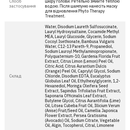
Спосіб
шкіру голови. Ретельно змийте теплою
застосування
водою. Після шампуню нанесіть маску
для відновлення Phyto Therapy
Treatment.
Water, Disodium Laureth Sulfosuccinate,
Lauryl Hydroxysultaine, Cocamide Methyl
MEA, Lauryl Glucoside, Glycerin, Sodium
Cocoyl Isethionate, Bambusa Vulgaris
Water, C12-13 Pareth-9, Propanediol,
Sodium Lauroyl Methylaminopropionate,
Polyquaternium-10, Gardenia Florida Fruit
Extract, Citrus Limon (Lemon) Peel Oil,
Citric Acid, Citrus Aurantium Dulcis
(Orange) Peel Oil, Caprylyl Glycol, Sodium
Cклад
Chloride, Disodium EDTA, Eucalyptus
Globulus Leaf Oil, Ethylhexylglycerin, 1,2-
Hexanediol, Moringa Oleifera Seed
Extract, Sapindus Trifoliatus Fruit Extract,
Saponaria Officinalis Leaf Extract,
Butylene Glycol, Citrus Aurantifolia (Lime)
Oil, Litsea Cubeba Fruit Oil, Illicium Verum
(Anise) Fruit/Seed Oil, Camellia Japonica
Flower Extract, Persea Gratissima
(Avocado) Oil, Sodium Citrate, Vegetable
Oil, Algin, Tocopherol, Citral, Limonene