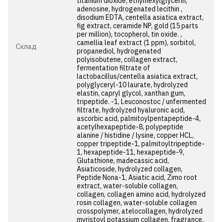
titanium dioxide, ethylhexylglycerin,
adenosine, hydrogenated lecithin ,
disodium EDTA, centella asiatica extract,
fig extract, ceramide NP, gold (15 parts
per million), tocopherol, tin oxide. ,
camellia leaf extract (1 ppm), sorbitol,
Cклад
propanediol, hydrogenated
polyisobutene, collagen extract,
fermentation filtrate of
lactobacillus/centella asiatica extract,
polyglyceryl-10 laurate, hydrolyzed
elastin, capryl glycol, xanthan gum,
tripeptide. -1, Leuconostoc / unfermented
filtrate, hydrolyzed hyaluronic acid,
ascorbic acid, palmitoylpentapeptide-4,
acetylhexapeptide-8, polypeptide
alanine / histidine / lysine, copper HCL,
copper tripeptide-1, palmitoyltripeptide-
1, hexapeptide-11, hexapeptide-9,
Glutathione, madecassic acid,
Asiaticoside, hydrolyzed collagen,
Peptide Nona-1, Asiatic acid, Zimo root
extract, water-soluble collagen,
collagen, collagen amino acid, hydrolyzed
rosin collagen, water-soluble collagen
crosspolymer, atelocollagen, hydrolyzed
myristoyl potassium collagen, fragrance,