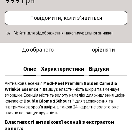
999 грн
Повідомити, коли з'явиться
Увійти
для відображення накопичувальної знижки
%
До обраного
Порівняти
Опис
Характеристики
Відгуки
Антивікова есенція
Medi-Peel Premium Golden Camellia
Wrinkle Essence
підвищує еластичність шкіри та зменшує
зморшки. Есенція містить золоту камелію для живлення шкіри,
комплекс
Double Biome 150hours™
для заспокоєння та
підтримки здоров’я шкіри, а також 24-каратне золото, яке
значно покращує пружність.
Властивості антивікової есенції з екстрактом
золота: