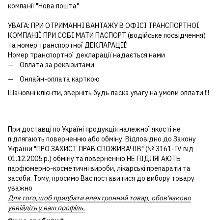
компанії "Нова пошта"
УВАГА: ПРИ ОТРИМАННІ ВАНТАЖУ В ОФІСІ ТРАНСПОРТНОЇ
КОМПАНІЇ ПРИ СОБІ МАТИ ПАСПОРТ (водійське посвідчення)
та номер транспортної ДЕКЛАРАЦІЇ!
Номер транспортної декларації надається нами
Оплата за реквізитами
Онлайн-оплата карткою
Шановні клієнти, зверніть будь ласка увагу на умови оплати !!!
При доставці по Україні продукція належної якості не
підлягають поверненню або обміну. Відповідно до Закону
України "ПРО ЗАХИСТ ПРАВ СПОЖИВАЧІВ" (№ 3161-IV від
01.12.2005 р.) обміну та поверненню НЕ ПІДЛЯГАЮТЬ
парфюмерно-косметичні вироби, лікарські препарати та
засоби. Тому, просимо Вас поставитися до вибору товару
уважно
Для того,щоб придбати електронний товар, обов'язково
уввійдіть у ваш профіль.