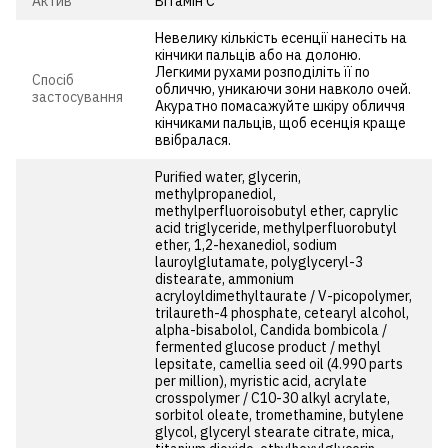
Актив
Вітамін С
Невелику кількість есенції нанесіть на
кінчики пальців або на долоню.
Легкими рухами розподіліть її по
Спосіб
обличчю, уникаючи зони навколо очей.
застосування
Акуратно помасажуйте шкіру обличчя
кінчиками пальців, щоб есенція краще
ввібралася.
Purified water, glycerin,
methylpropanediol,
methylperfluoroisobutyl ether, caprylic
acid triglyceride, methylperfluorobutyl
ether, 1,2-hexanediol, sodium
lauroylglutamate, polyglyceryl-3
distearate, ammonium
acryloyldimethyltaurate / V-picopolymer,
trilaureth-4 phosphate, cetearyl alcohol,
alpha-bisabolol, Candida bombicola /
fermented glucose product / methyl
lepsitate, camellia seed oil (4.990 parts
per million), myristic acid, acrylate
crosspolymer / C10-30 alkyl acrylate,
sorbitol oleate, tromethamine, butylene
glycol, glyceryl stearate citrate, mica,