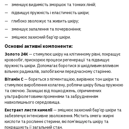
зменшує видимість зморшок та тонких ліній;
підвищує пружність і еластичність шкіри;
глибоко зволожує та живить шкіру;
зменшує запалення та почервоніння;
зміцнює захисний бар’єр шкіри.
Основні активні компоненти:
Золото 24К
— стимулює шкіру на клітинному рівні, покращує
кровообіг, прискорює процеси регенерації та підвищує
пружність шкіри. Допомагає боротися зі шкідливим впливом
вільних радикалів, запобігаючи передчасному старінню.
Вітамін C
— бореться з пігментацією, вирівнює тон шкіри та
стимулює вироблення колагену, роблячи шкіру більш пружною
та сяючою. Захищає від пошкоджень, спричинених
ультрафіолетовими променями та забрудненням
навколишнього середовища.
Екстракт листя камелії
— зміцнює захисний бар’єр шкіри та
забезпечує інтенсивне зволоження. Містить омега-жирні
кислоти та рослинні стерини, які пом’якшують шкіру та
покращують її загальний стан.