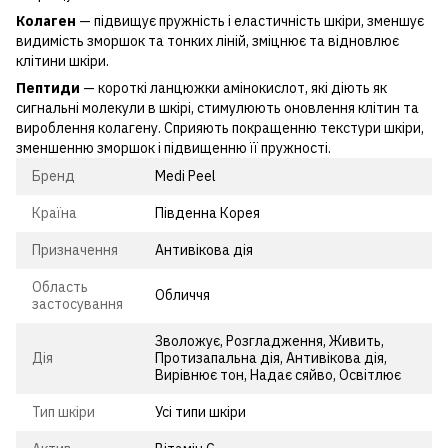
Колаген
— підвищує пружність і еластичність шкіри, зменшує
видимість зморшок та тонких ліній, зміцнює та відновлює
клітини шкіри.
Пептиди
— короткі ланцюжки амінокислот, які діють як
сигнальні молекули в шкірі, стимулюють оновлення клітин та
вироблення колагену. Сприяють покращенню текстури шкіри,
зменшенню зморшок і підвищенню її пружності.
Бренд
Medi Peel
Країна
Південна Корея
Призначення
Антивікова дія
Область
Обличчя
застосування
Зволожує, Розгладження, Живить,
Дія
Протизапальна дія, Антивікова дія,
Вирівнює тон, Надає сяйво, Освітлює
Тип шкіри
Усі типи шкіри