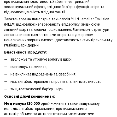
протизапальні властивості. Забезпечує тривалий
зволожувальний ефект, зміцнює бар’єрні функції шкіри та
відновлює цілісність ліпідної мантії.
Запатентована ламелярна технологія Multi Lamellar Emulsion
(MLE®) відновлює неперервність епідермісу, зміцнюючи
ліпідний шар і загоюючи пошкодження. Ламелярні структури
легко засвоюються клітинами шкіри та є джерелом
ненасичених жирних кислот і доставляють активні речовини у
глибокі шари дерми.
Властивості продукту:
зволожує та утримує вологу в шкірі;
пом’якшує та живить;
не викликає подразнень та свербіння;
має антибактеріальні та протизапальні властивості;
зміцнює захисний бар’єр шкіри.
Основні діючі компоненти:
Мед манука (10,000 ppm)
– живить та пом’якшує шкіру,
володіє антибактеріальними, протизапальними,
антимікробними та антисептичними властивостями.