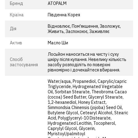
Бренд
ATOPALM
Країна
Південна Корея
Відновлює, Пом'якшення, Зволожує,
Дія
Живить, Заспокоює, Заживляє
Актив
Масло Ши
Лосьйон наноситься на чисту і суху
Спосіб
шкіру після купання. Невелику кількість
застосування
засобу розподіліть по поверхні
рівномірно і дочекайтеся вбирання.
Water/aqua, Propanediol, Caprylic/capric
Triglyceride, Hydrogenated Vegetable
Oil, Sorbitan Stearate, Theobroma Cacao
(cocoa) Seed Butter, Glyceryl Stearate,
1,2-hexanediol, Honey Extract,
Simmondsia Chinensis (jojoba) Seed Oil,
Butylene Glycol, Cetearyl Alcohol, Stearic
Acid, Polyglyceryl-10 Distearate,
Hydrogenated Lecithin, Tocopherol,
Caprylyl Glycol, Glycerin,
Myristoyl/palmitoyl