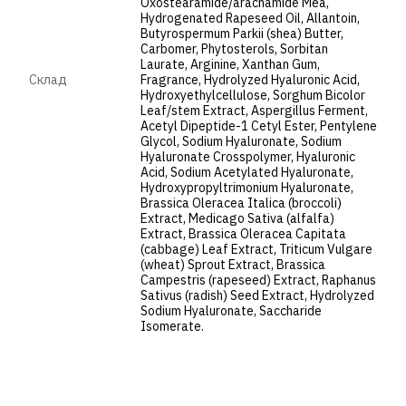
Oxostearamide/arachamide Mea,
Hydrogenated Rapeseed Oil, Allantoin,
Butyrospermum Parkii (shea) Butter,
Carbomer, Phytosterols, Sorbitan
Laurate, Arginine, Xanthan Gum,
Cклад
Fragrance, Hydrolyzed Hyaluronic Acid,
Hydroxyethylcellulose, Sorghum Bicolor
Leaf/stem Extract, Aspergillus Ferment,
Acetyl Dipeptide-1 Cetyl Ester, Pentylene
Glycol, Sodium Hyaluronate, Sodium
Hyaluronate Crosspolymer, Hyaluronic
Acid, Sodium Acetylated Hyaluronate,
Hydroxypropyltrimonium Hyaluronate,
Brassica Oleracea Italica (broccoli)
Extract, Medicago Sativa (alfalfa)
Extract, Brassica Oleracea Capitata
(cabbage) Leaf Extract, Triticum Vulgare
(wheat) Sprout Extract, Brassica
Campestris (rapeseed) Extract, Raphanus
Sativus (radish) Seed Extract, Hydrolyzed
Sodium Hyaluronate, Saccharide
Isomerate.