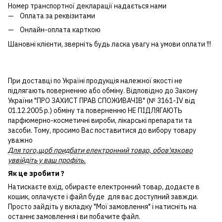
Номер транспортної декларації надається нами
Оплата за реквізитами
Онлайн-оплата карткою
Шановні клієнти, зверніть будь ласка увагу на умови оплати !!!
При доставці по Україні продукція належної якості не
підлягають поверненню або обміну. Відповідно до Закону
України "ПРО ЗАХИСТ ПРАВ СПОЖИВАЧІВ" (№ 3161-IV від
01.12.2005 р.) обміну та поверненню НЕ ПІДЛЯГАЮТЬ
парфюмерно-косметичні вироби, лікарські препарати та
засоби. Тому, просимо Вас поставитися до вибору товару
уважно
Для того,щоб придбати електронний товар, обов'язково
уввійдіть у ваш профіль.
Як це зробити ?
Натискаєте вхід, обираєте електронний товар, додаєте в
кошик, оплачуєте і файл буде для вас доступний завжди.
Просто зайдіть у вкладку "Мої замовлення" і натисніть на
останнє замовлення і ви побачите файл.