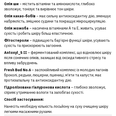
Олія ши
– містить вітаміни та амінокислоти, глибоко
зволожує, тонізує та вирівнює тон шкіри.
Олія какао-бобів
– має сильну антиоксидантну дію, зменшує
набряклість, зміцнює судини та покращує мікроциркуляцію.
Олія жожоба
– насичена вітамінами A та E, живить, усуває
сухість і робить шкіру більш еластичною.
Фітостероли
– підвищують бар’єрні функції шкіри, усувають
сухість та прискорюють загоєння.
Antoxyl_S II
– ферментований комплекс, що відновлює шкіру
після сонячних опіків, захищає від оксидативного стресу та
впливу забруднень.
Fresh Bud No.6
– заспокійливий комплекс із молодих пагонів
броколі, редьки, люцерни, пшениці, м’яти та капусти, має
протизапальну та антиоксидантну дію.
Гідролізована гіалуронова кислота
– глибоко зволожує,
сприяє утриманню вологи та запобігає сухості.
Спосіб застосування:
Нанесіть необхідну кількість лосьйону на суху очищену шкіру
легкими масажними рухами.