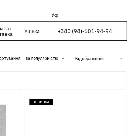
Укр
ата і
+380 (98)-601-94-94
Уцінка
тавка
ортування:
за популярністю
Відображення:
НОВИНКА