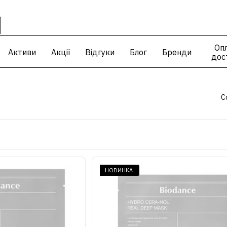
Опл
Активи
Акції
Відгуки
Блог
Бренди
дос
С
НОВИНКА