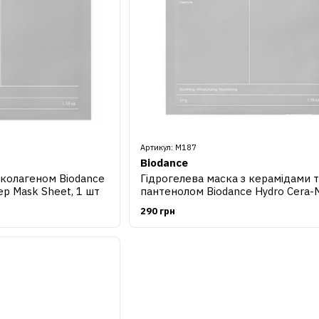
Артикул: М187
Biodance
 колагеном Biodance
Гідрогелева маска з керамідами т
ep Mask Sheet, 1 шт
пантенолом Biodance Hydro Cera-
Real Deep Sheet Mask, 1 шт
290 грн