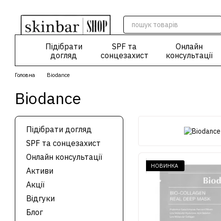
Перейти до основного контенту
Підібрати
SPF та
Онлайн
догляд
сонцезахист
консультації
Головна
Biodance
Biodance
Підібрати догляд
SPF та сонцезахист
Онлайн консультації
НОВИНКА
Активи
Акції
Відгуки
Блог