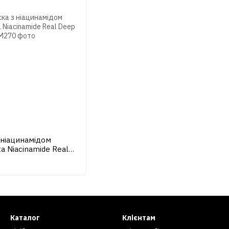
 ніацинамідом
a Niacinamide Real
Каталог
Клієнтам