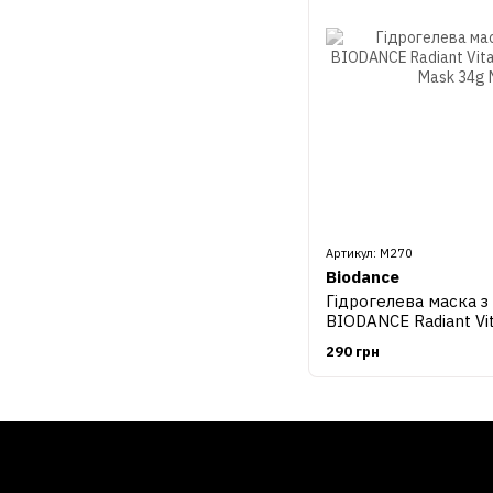
Артикул: М270
Biodance
Гідрогелева маска з
BIODANCE Radiant Vit
Deep Mask 34g
290 грн