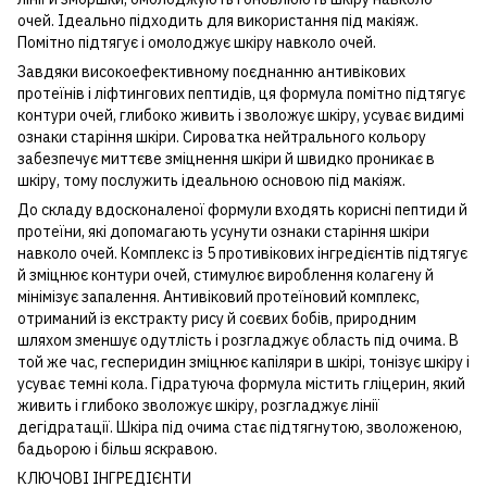
очей. Ідеально підходить для використання під макіяж.
Помітно підтягує і омолоджує шкіру навколо очей.
Завдяки високоефективному поєднанню антивікових
протеїнів і ліфтингових пептидів, ця формула помітно підтягує
контури очей, глибоко живить і зволожує шкіру, усуває видимі
ознаки старіння шкіри. Сироватка нейтрального кольору
забезпечує миттєве зміцнення шкіри й швидко проникає в
шкіру, тому послужить ідеальною основою під макіяж.
До складу вдосконаленої формули входять корисні пептиди й
протеїни, які допомагають усунути ознаки старіння шкіри
навколо очей. Комплекс із 5 противікових інгредієнтів підтягує
й зміцнює контури очей, стимулює вироблення колагену й
мінімізує запалення. Антивіковий протеїновий комплекс,
отриманий із екстракту рису й соєвих бобів, природним
шляхом зменшує одутлість і розгладжує область під очима. В
той же час, гесперидин зміцнює капіляри в шкірі, тонізує шкіру і
усуває темні кола. Гідратуюча формула містить гліцерин, який
живить і глибоко зволожує шкіру, розгладжує лінії
дегідратації. Шкіра під очима стає підтягнутою, зволоженою,
бадьорою і більш яскравою.
КЛЮЧОВІ ІНГРЕДІЄНТИ