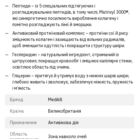
Пептиди – із 5 спеціальних підтягуючих і
розгладжувальних пептидів, в тому числі, Matrixyl 3000®,
які синергетично посилюють вироблення колагену і
помітно розгладжують лінії й зморшки.
Антивіковий протеїновий комплекс – протеїни сої й рису
зміцнюють колаген і захищають від вільних радикалів,
щоб зменшити одутлість і покращити структуру шкіри.
Гесперидин – натуральний інгредієнт, отриманий із
цитрусових; покращує кровообіг і зміцнює капілярні стінки,
освітлює область під очима.
Гліцерин – притягує й утримує воду з нижніх шарів шкіри,
глибоко живить і зволожує, забезпечує ніжність, пружність
і м’якість.
Бренд
Medik8
Країна
Великобританія
Призначення
Антивікова дія
Область
Зона навколо очей