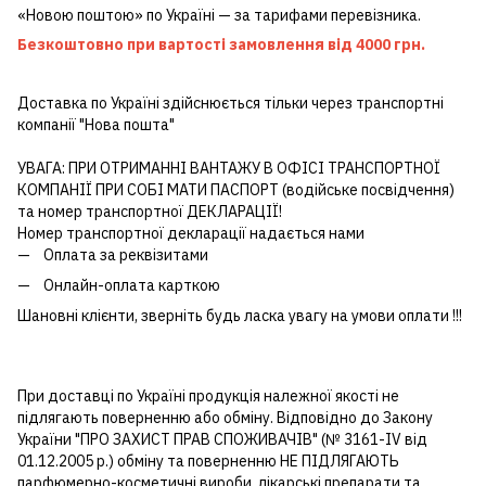
«Новою поштою» по Україні — за тарифами перевізника.
Безкоштовно при вартості замовлення від 4000 грн.
Доставка по Україні здійснюється тільки через транспортні
компанії "Нова пошта"
УВАГА: ПРИ ОТРИМАННІ ВАНТАЖУ В ОФІСІ ТРАНСПОРТНОЇ
КОМПАНІЇ ПРИ СОБІ МАТИ ПАСПОРТ (водійське посвідчення)
та номер транспортної ДЕКЛАРАЦІЇ!
Номер транспортної декларації надається нами
Оплата за реквізитами
Онлайн-оплата карткою
Шановні клієнти, зверніть будь ласка увагу на умови оплати !!!
При доставці по Україні продукція належної якості не
підлягають поверненню або обміну. Відповідно до Закону
України "ПРО ЗАХИСТ ПРАВ СПОЖИВАЧІВ" (№ 3161-IV від
01.12.2005 р.) обміну та поверненню НЕ ПІДЛЯГАЮТЬ
парфюмерно-косметичні вироби, лікарські препарати та