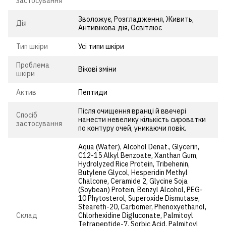
застосування
Зволожує, Розгладження, Живить,
Дія
Антивікова дія, Освітлює
Тип шкіри
Усі типи шкіри
Проблема
Вікові зміни
шкіри
Актив
Пептиди
Після очищення вранці й ввечері
Спосіб
нанести невелику кількість сироватки
застосування
по контуру очей, уникаючи повік.
Aqua (Water), Alcohol Denat., Glycerin,
C12-15 Alkyl Benzoate, Xanthan Gum,
Hydrolyzed Rice Protein, Tribehenin,
Butylene Glycol, Hesperidin Methyl
Chalcone, Ceramide 2, Glycine Soja
(Soybean) Protein, Benzyl Alcohol, PEG-
10 Phytosterol, Superoxide Dismutase,
Steareth-20, Carbomer, Phenoxyethanol,
Cклад
Chlorhexidine Digluconate, Palmitoyl
Tetrapeptide-7, Sorbic Acid, Palmitoyl