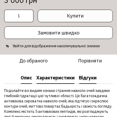
3 000 грн
Купити
Замовити швидко
Увійти
для відображення накопичувальної знижки
%
До обраного
Порівняти
Опис
Характеристики
Відгуки
Подолайте всі видимі ознаки страннія навколо очей завдяки
глибокій гідратації цієї чутливої області. Це багатозадачна
антивікова сироватка навколо очей, яка підтягує і окреслює
контури очей, миттєво повертає бадьорість і свіжість погляду.
Комплекс містить 5 антивікових пептидів, які розгладжують
лінії й зморшки, омолоджують і оновлюють шкіру навколо