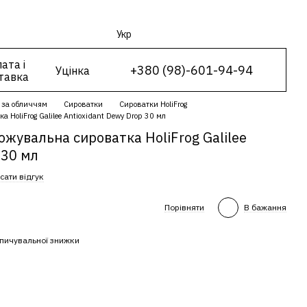
Укр
ата і
+380 (98)-601-94-94
Уцінка
тавка
 за обличчям
Сироватки
Сироватки HoliFrog
 HoliFrog Galilee Antioxidant Dewy Drop 30 мл
жувальна сироватка HoliFrog Galilee
 30 мл
сати відгук
Порівняти
В бажання
пичувальної знижки