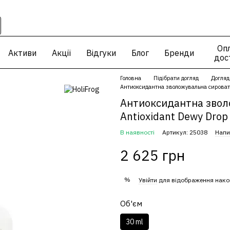
Опл
Активи
Акції
Відгуки
Блог
Бренди
дос
Головна
Підібрати догляд
Догляд
Антиоксидантна зволожувальна сироватка
Антиоксидантна зволо
Antioxidant Dewy Drop
В наявності
Артикул: 25038
Напи
2 625 грн
%
Увійти
для відображення нако
Об'єм
30 ml