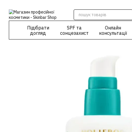
Перейти до основного контенту
Підібрати
SPF та
Онлайн
догляд
сонцезахист
консультації