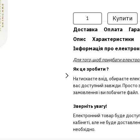
Купити
Доставка
Оплата
Гара
Опис
Характеристики
Інформація про електрон
Для того,щоб придбати електрон
Як це зробити ?
Натискаєте вхід, обираєте елек
вас доступний завжди. Просто з
замовлення і ви побачите файл.
Зверніть увагу!
Електронний товар буде доступн
кабінеті, але не буде доставле
необхідно.