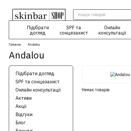
Перейти до основного контенту
Підібрати
SPF та
Онлайн
догляд
сонцезахист
консультації
Головна
Andalou
Andalou
Підібрати догляд
SPF та сонцезахист
Онлайн консультації
Немає товарів
Активи
Акції
Відгуки
Блог
Бренди