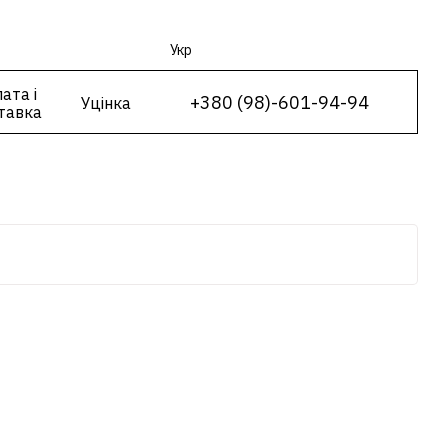
Укр
ата і
+380 (98)-601-94-94
Уцінка
тавка