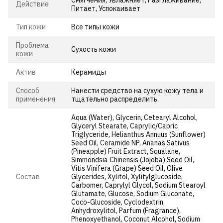
Действие
Питает, Успокаивает
Тип кожи
Все типы кожи
Проблема
Сухость кожи
кожи
Актив
Керамиды
Способ
Нанести средство на сухую кожу тела и
применения
тщательно распределить.
Aqua (Water), Glycerin, Cetearyl Alcohol,
Glyceryl Stearate, Caprylic/Capric
Triglyceride, Helianthus Annuus (Sunflower)
Seed Oil, Ceramide NP, Ananas Sativus
(Pineapple) Fruit Extract, Squalane,
Simmondsia Chinensis (Jojoba) Seed Oil,
Vitis Vinifera (Grape) Seed Oil, Olive
Состав
Glycerides, Xylitol, Xylitylglucoside,
Carbomer, Caprylyl Glycol, Sodium Stearoyl
Glutamate, Glucose, Sodium Gluconate,
Coco-Glucoside, Cyclodextrin,
Anhydroxylitol, Parfum (Fragrance),
Phenoxyethanol, Coconut Alcohol, Sodium