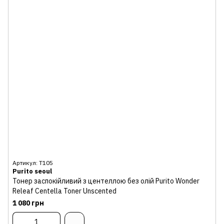
Артикул: Т105
Purito seoul
Тонер заспокійливий з центеллою без олій Purito Wonder
Releaf Centella Toner Unscented
1 080 грн