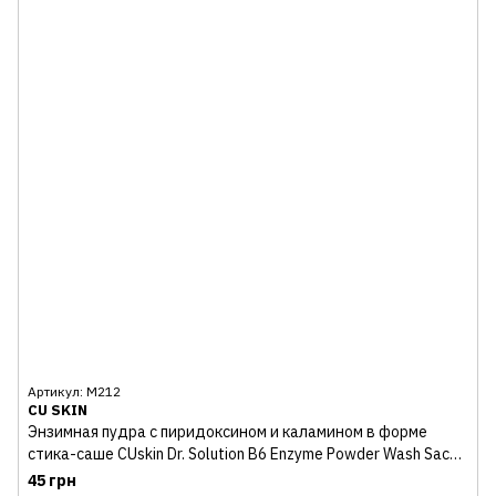
Артикул: М212
CU SKIN
Энзимная пудра с пиридоксином и каламином в форме
стика-саше CUskin Dr. Solution B6 Enzyme Powder Wash Sache
1 шт
45 грн