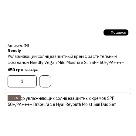
Подарок
Артикул: Ф8
Needly
Увлажняющий солнцезащитный крем с растительным
скваланом Needly Vegan Mild Moisture Sun SPF 50+/PA++++
650 грн
790 грн
−17%