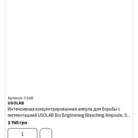
Артикул: С168
USOLAB
Интенсивная концентрированная ампула для борьбы с
пигментацией USOLAB Bio Brightening Bleaching Ampoule, 50
ml
1 765 грн