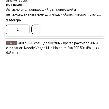
Артикул: 30064
HUBISLAB
Активно омолаживающий, увлажняющий и
антиоксидантный крем для лица и области вокруг глаз с
"ботокс-эффектом" HUBISLAB Premium Active Eternal Eye &
2 660 грн
Face Cream, 40 г
−18%