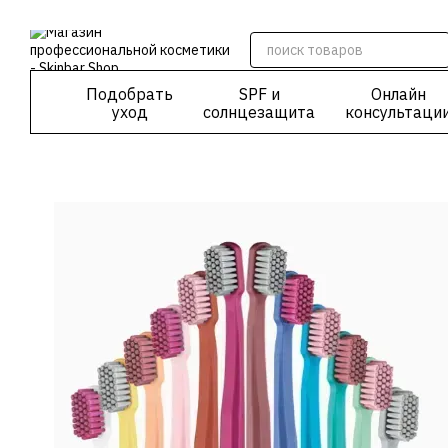
Перейти к основному контенту
Подобрать
SPF и
Онлайн
уход
солнцезащита
консультаци