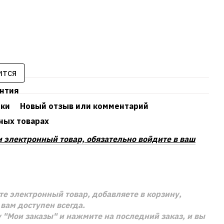
ится
антия
ики
Новый отзыв или комментарий
ных товарах
и электронный товар, обязательно войдите в ваш
е электронный товар, добавляете в корзину,
вам доступен всегда.
 "Мои заказы" и нажмите на последний заказ, и вы