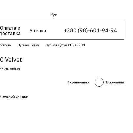
Рус
Оплата и
+380 (98)-601-94-94
Уценка
доставка
полость
Зубная щётка
Зубная щётка CURAPROX
0 Velvet
авить отзыв
К сравнению
В желания
ительной скидки