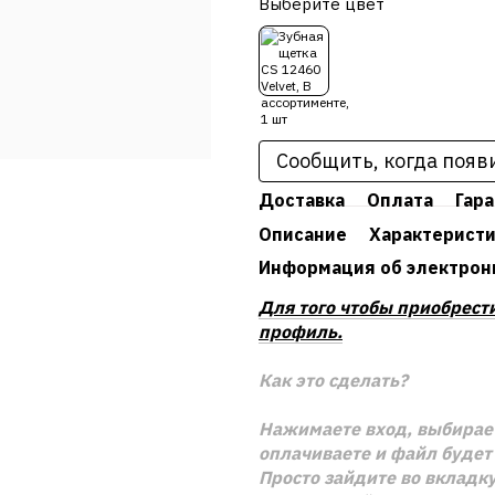
Выберите цвет
Сообщить, когда появ
Доставка
Оплата
Гар
Описание
Характерист
Информация об электрон
Для того чтобы приобрест
профиль.
Как это сделать?
Нажимаете вход, выбирает
оплачиваете и файл будет 
Просто зайдите во вкладку