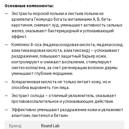
Основные компоненты:
Экстракты морской полыни и листьев полыни из
архипелага Геомундо богаты витаминами А, В, бета-
каротином, снимают зуд, уменьшают активность сальных
желез, оказывают бактерицидный и успокаивающий
эффект.
Комплекс 4-cica (мадекасосидовая кислота, мадекасосид,
азиатиказидовая кислота, азиатикозид) – успокаивают
раздражение, повышают защитный барьер кожи,
контролируют и снижают воспаление, стимулируют
синтез коллагена, за счет регенерации волокон дермы
уменьшают глубокие морщинки.
Аспарагиновая кислота не только питает кожу, но и
способна выровнять тон лица.
Экстракт солода – отличный увлажнитель, оказывает
противовоспалительное и успокаивающее действие.
Эффективно уменьшают раздражение кожи и увлажняют
алантоин, пантенол и бетаин.
Бренд
Round Lab