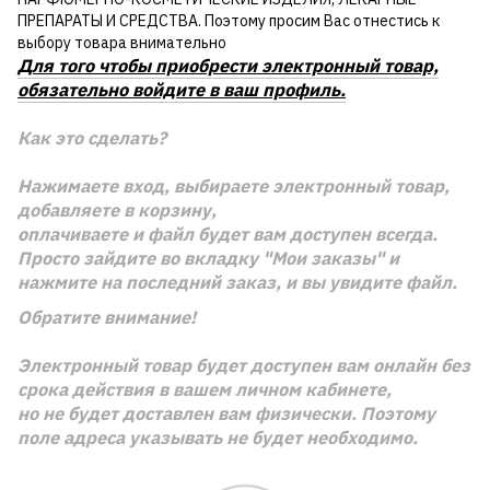
ПРЕПАРАТЫ И СРЕДСТВА. Поэтому просим Вас отнестись к
выбору товара внимательно
Для того чтобы приобрести электронный товар,
обязательно войдите в ваш профиль.
Как это сделать?
Нажимаете вход, выбираете электронный товар,
добавляете в корзину,
оплачиваете и файл будет вам доступен всегда.
Просто зайдите во вкладку "Мои заказы" и
нажмите на последний заказ, и вы увидите файл.
Обратите внимание!
Электронный товар будет доступен вам онлайн без
срока действия в вашем личном кабинете,
но не будет доставлен вам физически. Поэтому
поле адреса указывать не будет необходимо.