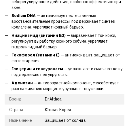
себорегулирующее действие, особенно эффективно при
акне.
Sodium DNA
— активизирует естественные
восстановительные процессы, поддерживает синтез
коллагена, укрепляет кожный барьер.
Ниацинамид (витамин B3)
— выравнивает тон кожи,
регулирует выработку кожного себума, укрепляет
гидролипидный барьер.
Токоферол (витамин E)
— антиоксидант, защищает от
фотостарения.
Глицерин и гиалуронаты
— увлажняют и смягчают кожу,
поддерживают её упругость.
Аденозин
— антивозрастной компонент, способствует
разглаживанию морщин и улучшает тонус кожи.
Бренд
Dr.Althea
Страна
Южная Корея
Назначение
Защищает от солнца