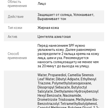
Область
Лицо
применения
Защищает от солнца, Успокаивает,
Действие
Выравнивает тон
Тип кожи
Жирная кожа
Актив
Центелла азиатская
Перед нанесением SPF нужно
увлажнить кожу. Далее равномерно
Способ
распределите 2 пальца крема на кожу
применения
лица, шеи и уха. Рекомендуется
наносить солнцезащиту не менее чем
за 20 минут до выхода на улицу.
Water, Propanediol, Camellia Sinensis
Leaf Water, Dibutyl Adipate, Ethylhexyl
Triazone, Polymethylsilsesquioxane,
Diisopropyl Sebacate, Butyloctyl
Salicylate, Diethylamino Hydroxybenzoyl
Hexyl Benzoate, Niacinamide,
Drometrizole Trisiloxane, Methylene Bis-
Benzotriazolyl Tetramethylbutylphenol,
Caprylyl Methicone, Butylene Glycol, 1,2-