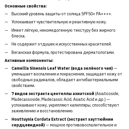
Основные свойства:
Высокий уровень защиты от солнца SPF50+ PA++++.
Успокаивает чувствительную и реактивную кожу.
Имеет лёгкую, некомедогенную текстуру без жирного
блеска.
Не содержит отдушек и искусственных красителей.
Веганская формула, протестирована дерматологами.
Активные компоненты:
Camellia Sinensis Leaf Water (вода зелёного чая)
—
уменьшает воспаления и покраснения, защищает кожу от
свободных радикалов, обладает антибактериальными
свойствами.
7 видов экстракта центеллы азиатской
(Asiaticoside,
Madecassoside, Madecassic Acid, Asiatic Acid и др.) —
успокаивают кожу, укрепляют капилляры, способствуют
заживлению и восстановлению.
Houttuynia Cordata Extract (экстракт хауттюйнии
сердцевидной)
— мощное противовоспалительное и