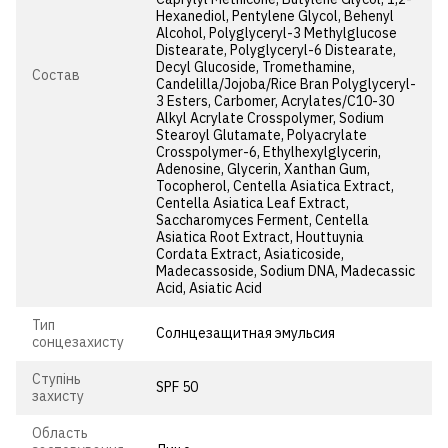
Hexanediol, Pentylene Glycol, Behenyl
Alcohol, Polyglyceryl-3 Methylglucose
Distearate, Polyglyceryl-6 Distearate,
Decyl Glucoside, Tromethamine,
Состав
Candelilla/Jojoba/Rice Bran Polyglyceryl-
3 Esters, Carbomer, Acrylates/C10-30
Alkyl Acrylate Crosspolymer, Sodium
Stearoyl Glutamate, Polyacrylate
Crosspolymer-6, Ethylhexylglycerin,
Adenosine, Glycerin, Xanthan Gum,
Tocopherol, Centella Asiatica Extract,
Centella Asiatica Leaf Extract,
Saccharomyces Ferment, Centella
Asiatica Root Extract, Houttuynia
Cordata Extract, Asiaticoside,
Madecassoside, Sodium DNA, Madecassic
Acid, Asiatic Acid
Тип
Солнцезащитная эмульсия
сонцезахисту
Ступінь
SPF 50
захисту
Область