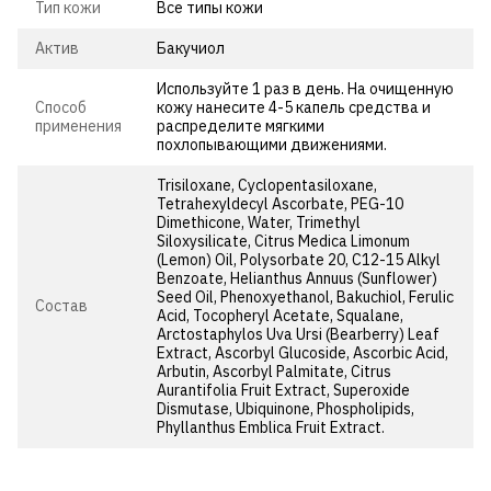
Тип кожи
Все типы кожи
Актив
Бакучиол
Используйте 1 раз в день. На очищенную
Способ
кожу нанесите 4-5 капель средства и
применения
распределите мягкими
похлопывающими движениями.
Trisiloxane, Cyclopentasiloxane,
Tetrahexyldecyl Ascorbate, PEG-10
Dimethicone, Water, Trimethyl
Siloxysilicate, Citrus Medica Limonum
(Lemon) Oil, Polysorbate 20, C12-15 Alkyl
Benzoate, Helianthus Annuus (Sunflower)
Seed Oil, Phenoxyethanol, Bakuchiol, Ferulic
Состав
Acid, Tocopheryl Acetate, Squalane,
Arctostaphylos Uva Ursi (Bearberry) Leaf
Extract, Ascorbyl Glucoside, Ascorbic Acid,
Arbutin, Ascorbyl Palmitate, Citrus
Aurantifolia Fruit Extract, Superoxide
Dismutase, Ubiquinone, Phospholipids,
Phyllanthus Emblica Fruit Extract.