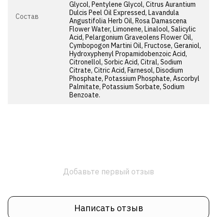
Glycol, Pentylene Glycol, Citrus Aurantium
Dulcis Peel Oil Expressed, Lavandula
Состав
Angustifolia Herb Oil, Rosa Damascena
Flower Water, Limonene, Linalool, Salicylic
Acid, Pelargonium Graveolens Flower Oil,
Cymbopogon Martini Oil, Fructose, Geraniol,
Hydroxyphenyl Propamidobenzoic Acid,
Citronellol, Sorbic Acid, Citral, Sodium
Citrate, Citric Acid, Farnesol, Disodium
Phosphate, Potassium Phosphate, Ascorbyl
Palmitate, Potassium Sorbate, Sodium
Benzoate.
Добавьте первый отзыв
Написать отзыв