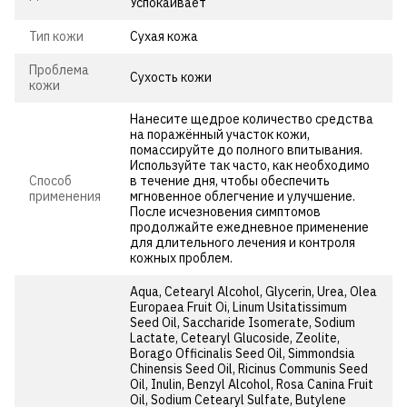
Успокаивает
Тип кожи
Сухая кожа
Проблема
Сухость кожи
кожи
Нанесите щедрое количество средства
на поражённый участок кожи,
помассируйте до полного впитывания.
Используйте так часто, как необходимо
Способ
в течение дня, чтобы обеспечить
применения
мгновенное облегчение и улучшение.
После исчезновения симптомов
продолжайте ежедневное применение
для длительного лечения и контроля
кожных проблем.
Aqua, Cetearyl Alcohol, Glycerin, Urea, Olea
Europaea Fruit Oi, Linum Usitatissimum
Seed Oil, Saccharide Isomerate, Sodium
Lactate, Cetearyl Glucoside, Zeolite,
Borago Officinalis Seed Oil, Simmondsia
Chinensis Seed Oil, Ricinus Communis Seed
Oil, Inulin, Benzyl Alcohol, Rosa Canina Fruit
Oil, Sodium Cetearyl Sulfate, Butylene