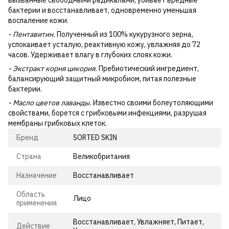
вызванные свободными радикалами, убивает вредные
бактерии и восстанавливает, одновременно уменьшая
воспаление кожи.
- Пентавитин.
Полученный из 100% кукурузного зерна,
успокаивает усталую, реактивную кожу, увлажняя до 72
часов. Удерживает влагу в глубоких слоях кожи.
- Экстракт корня цикория.
Пребиотический ингредиент,
балансирующий защитный микробиом, питая полезные
бактерии.
- Масло цветов лаванды.
Известно своими болеутоляющими
свойствами, борется с грибковыми инфекциями, разрушая
мембраны грибковых клеток.
Бренд
SORTED SKIN
Страна
Великобритания
Назначение
Восстанавливает
Область
Лицо
применения
Восстанавливает, Увлажняет, Питает,
Действие