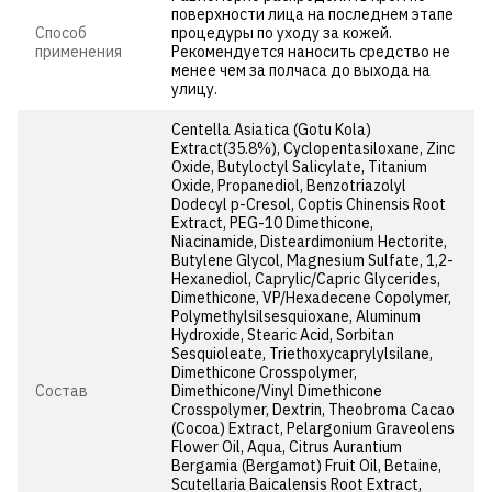
поверхности лица на последнем этапе
Способ
процедуры по уходу за кожей.
применения
Рекомендуется наносить средство не
менее чем за полчаса до выхода на
улицу.
Centella Asiatica (Gotu Kola)
Extract(35.8%), Cyclopentasiloxane, Zinc
Oxide, Butyloctyl Salicylate, Titanium
Oxide, Propanediol, Benzotriazolyl
Dodecyl p-Cresol, Coptis Chinensis Root
Extract, PEG-10 Dimethicone,
Niacinamide, Disteardimonium Hectorite,
Butylene Glycol, Magnesium Sulfate, 1,2-
Hexanediol, Caprylic/Capric Glycerides,
Dimethicone, VP/Hexadecene Copolymer,
Polymethylsilsesquioxane, Aluminum
Hydroxide, Stearic Acid, Sorbitan
Sesquioleate, Triethoxycaprylylsilane,
Dimethicone Crosspolymer,
Состав
Dimethicone/Vinyl Dimethicone
Crosspolymer, Dextrin, Theobroma Cacao
(Cocoa) Extract, Pelargonium Graveolens
Flower Oil, Aqua, Citrus Aurantium
Bergamia (Bergamot) Fruit Oil, Betaine,
Scutellaria Baicalensis Root Extract,