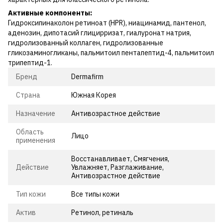
Активные компоненты:
Гидроксипинаколон ретиноат (HPR), ниацинамид, пантенол,
аденозин, дипотасий глицирризат, гиалуронат натрия,
гидролизованный коллаген, гидролизованные
гликозаминогликаны, пальмитоил пентапептид-4, пальмитоил
трипептид-1.
Бренд
Dermafirm
Страна
Южная Корея
Назначение
Антивозрастное действие
Область
Лицо
применения
Восстанавливает, Смягчения,
Действие
Увлажняет, Разглаживание,
Антивозрастное действие
Тип кожи
Все типы кожи
Актив
Ретинол, ретиналь