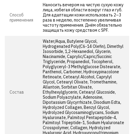
Наносить вечером на чистую сухую кожу
лица, избегая области вокруг глаз и губ.
Способ
Для адаптации кожи использовать 2–3
применения
раза в неделю, постепенно увеличивая
частоту применения. Днём обязательно
защищать кожу средством с SPF.
Water/Aqua, Butylene Glycol,
Hydrogenated Poly(C6-14 Olefin), Dimethyl
Isosorbide, 1,2-Hexanediol, Glycerin,
Niacinamide, Caprylic/Capric/Succinic
Triglyceride, Propanediol, Tocopherol,
Polyglyceryl-3 Methylglucose Distearate,
Panthenol, Carbomer, Hydroxypinacolone
Retinoate, Cetearyl Alcohol, Caprylyl
Glycol, Cetearyl Olivate, Tromethamine,
Allantoin, Sorbitan Olivate,
Состав
Ethylhexylglycerin, Cetearyl Glucoside,
Sodium Polyacrylate, Adenosine,
Dipotassium Glycyrrhizate, Disodium Edta,
Hydrolyzed Collagen, Benzyl Glycol,
Hydrolyzed Glycosaminoglycans, Sodium
Hyaluronate, Palmitoyl Pentapeptide-4,
Palmitoyl Tripeptide-1, Sodium Hyaluronate
Crosspolymer, Collagen, Hydrolyzed
Hyaluronic Acid, Hydroxypropyltrimonium