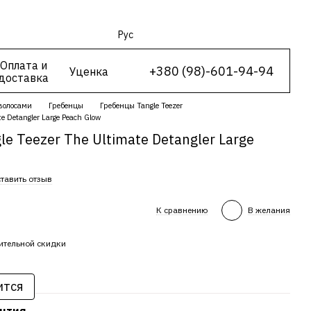
Рус
Оплата и
+380 (98)-601-94-94
Уценка
доставка
 волосами
Гребенцы
Гребенцы Tangle Teezer
e Detangler Large Peach Glow
e Teezer The Ultimate Detangler Large
тавить отзыв
К сравнению
В желания
ительной скидки
ится