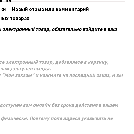
антия
ики
Новый отзыв или комментарий
ных товарах
и электронный товар, обязательно войдите в ваш
е электронный товар, добавляете в корзину,
вам доступен всегда.
 "Мои заказы" и нажмите на последний заказ, и вы
доступен вам онлайн без срока действия в вашем
м физически. Поэтому поле адреса указывать не