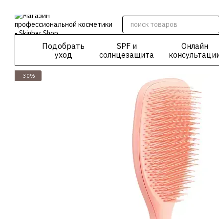
Перейти к основному контенту
Подобрать
SPF и
Онлайн
уход
солнцезащита
консультаци
−30%