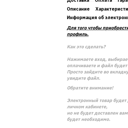
Доставка
Оплата
Гар
Описание
Характерист
Информация об электрон
Для того чтобы приобрест
профиль.
Как это сделать?
Нажимаете вход, выбирает
оплачиваете и файл будет 
Просто зайдите во вкладку
увидите файл.
Обратите внимание!
Электронный товар будет 
личном кабинете,
но не будет доставлен ва
будет необходимо.