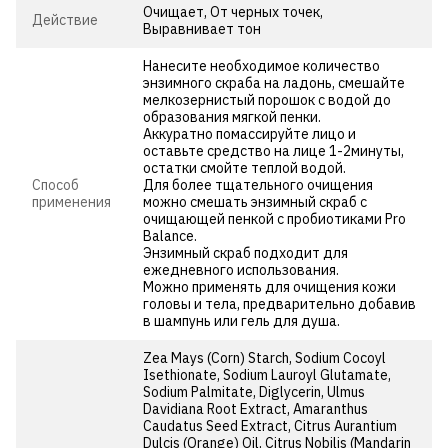
Очищает, От черных точек,
Действие
Выравнивает тон
Нанесите необходимое количество
энзимного скраба на ладонь, смешайте
мелкозернистый порошок с водой до
образования мягкой пенки.
Аккуратно помассируйте лицо и
оставьте средство на лице 1-2минуты,
остатки смойте теплой водой.
Способ
Для более тщательного очищения
применения
можно смешать энзимный скраб с
очищающей пенкой с пробиотиками Pro
Balance.
Энзимный скраб подходит для
ежедневного использования.
Можно применять для очищения кожи
головы и тела, предварительно добавив
в шампунь или гель для душа.
Zea Mays (Corn) Starch, Sodium Cocoyl
Isethionate, Sodium Lauroyl Glutamate,
Sodium Palmitate, Diglycerin, Ulmus
Davidiana Root Extract, Amaranthus
Caudatus Seed Extract, Citrus Aurantium
Dulcis (Orange) Oil, Citrus Nobilis (Mandarin