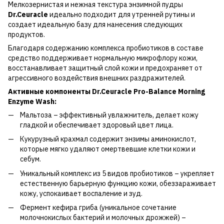
Мелкозернистая и нежная текстура энзимной пудры
Dr.Ceuracle
идеально подходит для утренней рутины и
создает идеальную базу для нанесения следующих
продуктов.
Благодаря содержанию комплекса пробиотиков в составе
средство поддерживает нормальную микрофлору кожи,
восстанавливает защитный слой кожи и предохраняет от
агрессивного воздействия внешних раздражителей.
Активные компоненты Dr.Ceuracle Pro-Balance Morning
Enzyme Wash:
Мальтоза – эффективный увлажнитель, делает кожу
гладкой и обеспечивает здоровый цвет лица.
Кукурузный крахмал содержит энзимы аминокислот,
которые мягко удаляют омертвевшие клетки кожи и
себум.
Уникальный комплекс из 5 видов пробиотиков – укрепляет
естественную барьерную функцию кожи, обеззараживает
кожу, успокаивает воспаление и зуд.
Фермент кефира гриба (уникальное сочетание
молочнокислых бактерий и молочных дрожжей) –