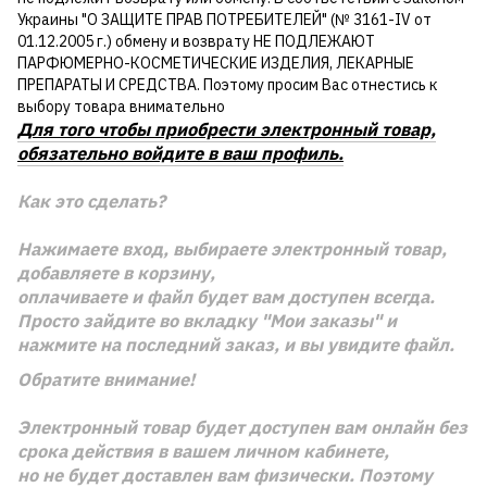
Украины "О ЗАЩИТЕ ПРАВ ПОТРЕБИТЕЛЕЙ" (№ 3161-IV от
01.12.2005 г.) обмену и возврату НЕ ПОДЛЕЖАЮТ
ПАРФЮМЕРНО-КОСМЕТИЧЕСКИЕ ИЗДЕЛИЯ, ЛЕКАРНЫЕ
ПРЕПАРАТЫ И СРЕДСТВА. Поэтому просим Вас отнестись к
выбору товара внимательно
Для того чтобы приобрести электронный товар,
обязательно войдите в ваш профиль.
Как это сделать?
Нажимаете вход, выбираете электронный товар,
добавляете в корзину,
оплачиваете и файл будет вам доступен всегда.
Просто зайдите во вкладку "Мои заказы" и
нажмите на последний заказ, и вы увидите файл.
Обратите внимание!
Электронный товар будет доступен вам онлайн без
срока действия в вашем личном кабинете,
но не будет доставлен вам физически. Поэтому