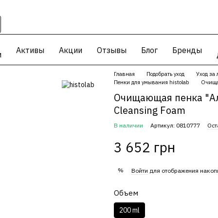
Активы
Акции
Отзывы
Блог
Бренды
и
Главная
Подобрать уход
Уход за
Пенки для умывания histolab
Очищаю
Очищающая пенка "Аль
Cleansing Foam
В наличии
Артикул: 0810777
Ост
3 652 грн
%
Войти
для отображения накоп
Объем
200 ml