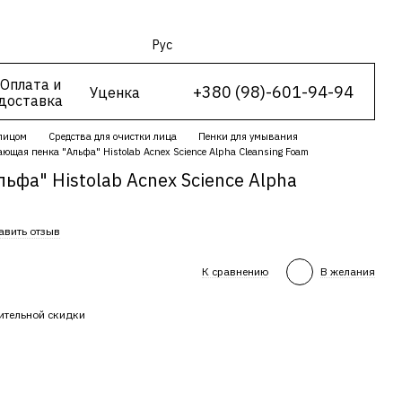
Рус
Оплата и
+380 (98)-601-94-94
Уценка
доставка
 лицом
Средства для очистки лица
Пенки для умывания
щая пенка "Альфа" Histolab Acnex Science Alpha Cleansing Foam
фа" Histolab Acnex Science Alpha
авить отзыв
К сравнению
В желания
ительной скидки