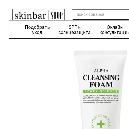
Перейти к основному контенту
Подобрать
SPF и
Онлайн
уход
солнцезащита
консультаци