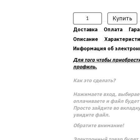
Купить
Доставка
Оплата
Гар
Описание
Характерист
Информация об электрон
Для того чтобы приобрест
профиль.
Как это сделать?
Нажимаете вход, выбирает
оплачиваете и файл будет 
Просто зайдите во вкладку
увидите файл.
Обратите внимание!
Электронный товар будет 