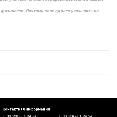
м физически. Поэтому поле адреса указывать не
Контактная информация
+380 (98)-601-94-94
+380 (98)-601-94-94