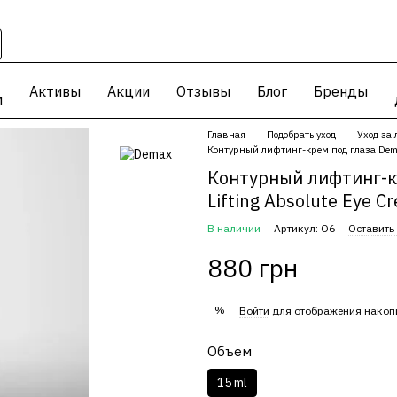
Активы
Акции
Отзывы
Блог
Бренды
и
Главная
Подобрать уход
Уход за
Контурный лифтинг-крем под глаза Demax 
Контурный лифтинг-кр
Lifting Absolute Eye C
В наличии
Артикул: О6
Оставить
880 грн
%
Войти
для отображения накоп
Объем
15 ml