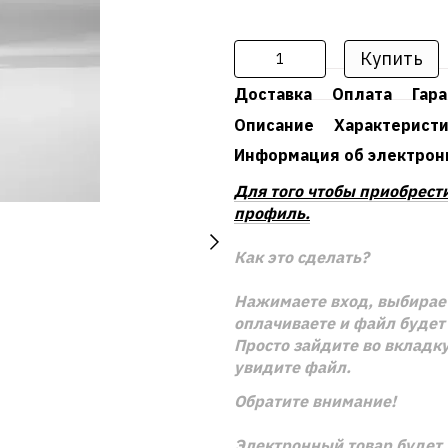
Купить
Доставка
Оплата
Гар
Описание
Характерист
Информация об электрон
Для того чтобы приобрест
профиль.
Как это сделать?
Нажимаете вход, выбирает
оплачиваете и файл будет 
Просто зайдите во вкладку
увидите файл.
Обратите внимание!
Электронный товар будет 