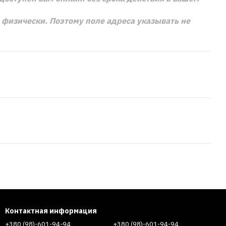
м физически. Поэтому поле адреса указывать не
Контактная информация
+380 (98)-601-94-94
+380 (98)-601-94-94