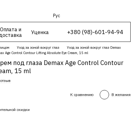
Рус
Оплата и
+380 (98)-601-94-94
Уценка
доставка
 лицом
Уход за зоной вокруг глаз
Уход за зоной вокруг глаз Demax
Age Control Contour Lifting Absolute Eye Cream, 15 ml
ем под глаза Demax Age Control Contour
ream, 15 ml
 отзыв
К сравнению
В желания
ительной скидки