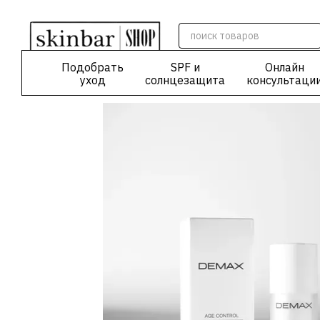
Перейти к основному контенту
Подобрать
SPF и
Онлайн
уход
солнцезащита
консультаци