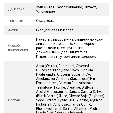
Увлажняет, Разглаживание, Питает,
Действие
Успокаивает
Тип кожи
Сухая кожа
Актив
Гиалуроновая кислота
Нанести сыворотку на очищенную кожу
лица, шеи и декольте. Равномерно
Способ
распределить ее круговыми
применения
движениями и дать впитаться.
Использовать утром и/или вечером.
Aqua (Water), Panthenol, Glyceryl
Glucoside, Propylene Glycol, Sodium
Hyaluronate, Glycerin, Sodium PCA,
Amelanchier Alnifolia (Saskatoon) Fruit
Extract, Urea, Calcium Pantothenate,
Trehalose, Taurine, Creatine, Diglycerin,
Acetyl Glucosamine, Daucus Carota Sativa
(Black Carrot) Juice, Glycine Soja (Soybean)
Состав
Seed Extract, Lysine HCL, Alanine, Arginine,
Histidine HCL, Biosaccharide Gum-1,
Phenoxyethanol, Serine, Allantoin, Proline,
Lactic Acid, Ethylhexylglycerin,