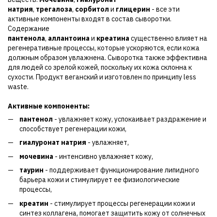
натрия
,
трегалоза
,
сорбитол
и
глицерин
- все эти
активные компоненты входят в состав сыворотки.
Содержание
пантенола
,
аллантоина
и
креатина
существенно влияет на
регенеративные процессы, которые ускоряются, если кожа
должным образом увлажнена. Сыворотка также эффективна
для людей со зрелой кожей, поскольку их кожа склонна к
сухости. Продукт веганский и изготовлен по принципу less
waste.
Активные компоненты:
пантенол
- увлажняет кожу, успокаивает раздражение и
способствует регенерации кожи,
гиалуронат натрия
- увлажняет,
мочевина
- интенсивно увлажняет кожу,
таурин
- поддерживает функционирование липидного
барьера кожи и стимулирует ее физиологические
процессы,
креатин
- стимулирует процессы регенерации кожи и
синтез коллагена, помогает защитить кожу от солнечных