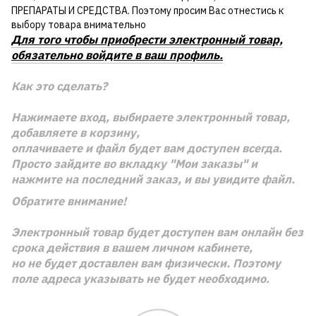
ПРЕПАРАТЫ И СРЕДСТВА. Поэтому просим Вас отнестись к
выбору товара внимательно
Для того чтобы приобрести электронный товар,
обязательно войдите в ваш профиль.
Как это сделать?
Нажимаете вход, выбираете электронный товар,
добавляете в корзину,
оплачиваете и файл будет вам доступен всегда.
Просто зайдите во вкладку "Мои заказы" и
нажмите на последний заказ, и вы увидите файл.
Обратите внимание!
Электронный товар будет доступен вам онлайн без
срока действия в вашем личном кабинете,
но не будет доставлен вам физически. Поэтому
поле адреса указывать не будет необходимо.