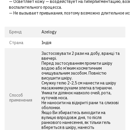
— Осветляет кожу — воздействует на гиперпигментацию, во
воспалительного процесса.
— Не вызывает привыкания, поэтому возможно длительное ис
Бренд
Azelogy
Страна
Індія
Застосовувати 2 рази на добу, вранці та
ввечері.
Перед застосуванням промити шкіру
водою або м’яким косметичним
очищувальним засобом. Повністю
висушити шкіру.
Смужку гелю 2-2,5 см нанести на шкіру
масажними рухами злегка втираючи.
Уникати ділянок навколо очей, рота,
Способ
куточків носа.
применения
Не наносити на відкриті рани та слизові
оболонки.
Якщо Ви збираєтесь виходити на
вулицю впродовж дня, то після
ранкового нанесення, як тільки гель
вбереться в шкіру, нанесіть