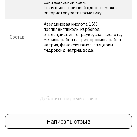
сонцезахисний крем.
Після цього, при необхідності, можна
використовувати косметику.
Азелаиновая кислота 15%,
пропиленгликоль, карбопол,
этилендиаминтетрауксусная кислота,
Состав
метилпарабен натрия, пропилпарабен
натрия, феноксиэтанол, глицерин,
гидроксид натрия, вода.
Добавьте первый отзыв
Написать отзыв