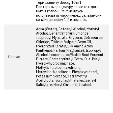
термозащиту deeply 10 in 1
Повторять процедуру после каждого
мытья головы. Рекомендуем
использовать маски перед бальзамом-
кондиционером 1-2 в неделю.
Aqua (Water), Cetearyl Alcohol, Myristyl
Alcohol, Behentrimonium Chloride,
Isopropyl Myristate, Glycerin, Cetrimonium
Chloride, Triticum Vulgare Germ Oil,
Hydrolyzed Keratin, Silk Amino Acids,
Panthenol, Parfum (Fragrance), Isopropyl
Alcohol, Leuconostoc/Radish Root Ferment
Состав
Filtrate, Pentaerythrityl Tetra-Di-t-Butyl
Hydroxyhydrocinnamate,
Methylchloroisothiazolinone,
Methylisothiazolinone, Phenoxyethanol,
Potassium Sorbate, Tetramethyl
Acetyloctahydronaphthalenes, Benzyl
Salicylate, Hexyl Cinnamal, Linalool.