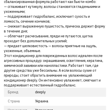
сбалансированная формула работают как бьюти-комбо:
— сглаживает кутикулу, волосы становятся гладенькими и
ухоженными;
— поддерживает гидробаланс, исключает сухость и
ломкость, сечение кончиков;
— снижает выраженную пушистость, прическа держит форму
в течение дня;
— облегчает расчесывание, пряди не путаются, щетка
проходит без дополнительных усилий;
— придает шелковистость — волосы приятные на ощупь,
ухоженные, объемные.
Этот кондиционер для поврежденных волос идеален после
агрессивных процедур: окрашивания, осветления, кератина,
химической завивки или нанопластики. Работает там, где
другие средства уже бессильны. А если волосы сухие от
природы, стоит обратить внимание на увлажняющий
кондиционер deeply. Он интенсивно увлажняет, смягчает и
поддерживает естественный гидробаланс.
Бренд
deeply
Страна
Украина