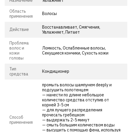
Назначение
Увлажняет
Область
Волосы
применения
Восстанавливает, Смягчения,
Действие
Увлажняет, Питает
Проблема
волос и
Ломкость, Ослабленные волосы,
кожи
Секущиеся кончики, Сухость кожи
головы
Тип
Кондиционер
средства
промыть волосы шампунем deeply и
подсушить полотенцем
— нанести по длине небольшое
количество средства отступив от
корней 3-5 см
— для лучшего распределения
прочесать гребешком
Способ
— выдержать 2-5 минут
применения
— смыть большим количеством воды
— высушить с помощью фена, используя