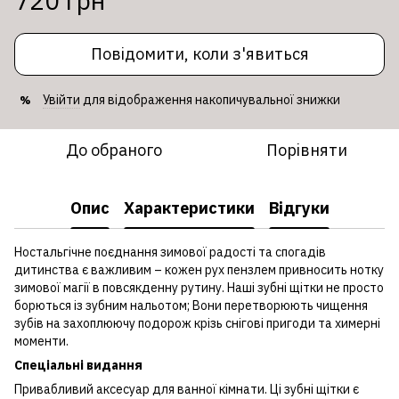
720 грн
Повідомити, коли з'явиться
Увійти
для відображення накопичувальної знижки
%
До обраного
Порівняти
Опис
Характеристики
Відгуки
Ностальгічне поєднання зимової радості та спогадів
дитинства є важливим – кожен рух пензлем привносить нотку
зимової магії в повсякденну рутину. Наші зубні щітки не просто
борються із зубним нальотом; Вони перетворюють чищення
зубів на захоплюючу подорож крізь снігові пригоди та химерні
моменти.
Спеціальні видання
Привабливий аксесуар для ванної кімнати. Ці зубні щітки є