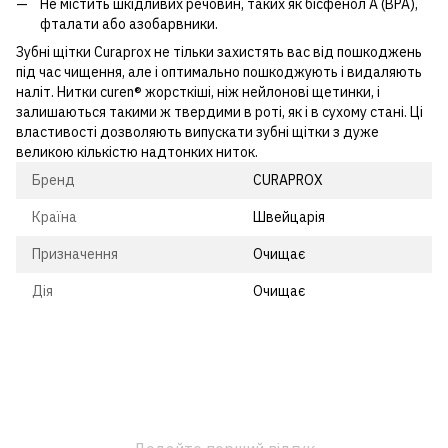
Не містить шкідливих речовин, таких як бісфенол А (BPA),
фталати або азобарвники.
Зубні щітки Curaprox не тільки захистять вас від пошкоджень
під час чищення, але і оптимально пошкоджують і видаляють
наліт. Нитки curen® жорсткіші, ніж нейлонові щетинки, і
залишаються такими ж твердими в роті, як і в сухому стані. Ці
властивості дозволяють випускати зубні щітки з дуже
великою кількістю надтонких ниток.
Бренд
CURAPROX
Країна
Швейцарія
Призначення
Очищає
Дія
Очищає