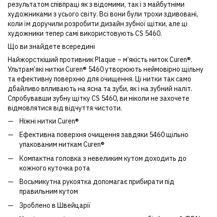
результатом співпраці як з відомими, так і з майбутніми
художниками з усього світу. Всі вони були трохи здивовані,
коли їм доручили розробити дизайн зубної щітки, але ці
художники тепер самі використовують CS 5460.
Що ви знайдете всередині
Найжорсткіший противник Plaque – м’якість ниток Curen®.
Ультрам’які нитки Curen® 5460 утворюють неймовірно щільну
та ефективну поверхню для очищення. Ці нитки так само
дбайливо впливають на ясна та зуби, як і на зубний наліт.
Спробувавши зубну щітку CS 5460, ви ніколи не захочете
відмовлятися від відчуття чистоти.
Ніжні нитки Curen®
Ефективна поверхня очищення завдяки 5460 щільно
упакованим ниткам Curen®
Компактна головка з невеликим кутом доходить до
кожного куточка рота
Восьмикутна рукоятка допомагає прибирати під
правильним кутом
Зроблено в Швейцарії