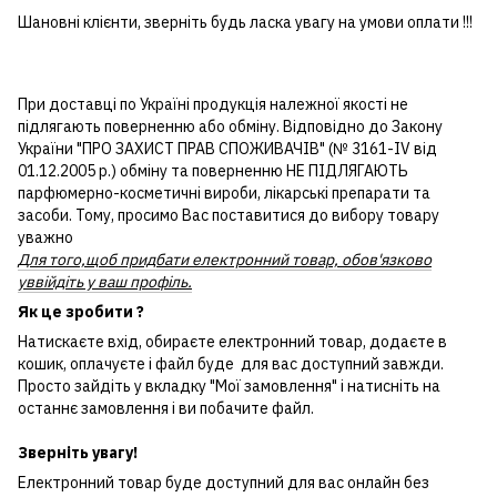
Шановні клієнти, зверніть будь ласка увагу на умови оплати !!!
При доставці по Україні продукція належної якості не
підлягають поверненню або обміну. Відповідно до Закону
України "ПРО ЗАХИСТ ПРАВ СПОЖИВАЧІВ" (№ 3161-IV від
01.12.2005 р.) обміну та поверненню НЕ ПІДЛЯГАЮТЬ
парфюмерно-косметичні вироби, лікарські препарати та
засоби. Тому, просимо Вас поставитися до вибору товару
уважно
Для того,щоб придбати електронний товар, обов'язково
уввійдіть у ваш профіль.
Як це зробити ?
Натискаєте вхід, обираєте електронний товар, додаєте в
кошик, оплачуєте і файл буде для вас доступний завжди.
Просто зайдіть у вкладку "Мої замовлення" і натисніть на
останнє замовлення і ви побачите файл.
Зверніть увагу!
Електронний товар буде доступний для вас онлайн без